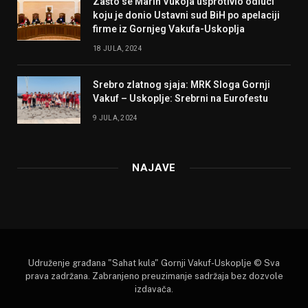
Zašto se Marin Vukoja usprotivio odluci
koju je donio Ustavni sud BiH po apelaciji
firme iz Gornjeg Vakufa-Uskoplja
18 JULA, 2024
Srebro zlatnog sjaja: MRK Sloga Gornji
Vakuf – Uskoplje: Srebrni na Eurofestu
9 JULA, 2024
NAJAVE
Udruženje građana "Sahat kula" Gornji Vakuf-Uskoplje © Sva
prava zadržana. Zabranjeno preuzimanje sadržaja bez dozvole
izdavača.