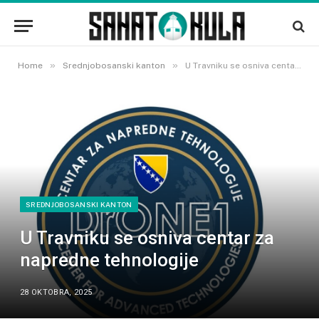
»
»
Home
Srednjobosanski kanton
U Travniku se osniva centar za napredne tehnologije
SREDNJOBOSANSKI KANTON
U Travniku se osniva centar za
napredne tehnologije
28 OKTOBRA, 2025