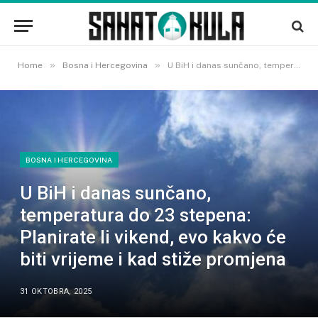
»
»
Home
Bosna i Hercegovina
U BiH i danas sunčano, temperatura do 23 stepena: Planirate li vikend, evo kakvo će biti vrijeme i kad stiže promjena
BOSNA I HERCEGOVINA
U BiH i danas sunčano,
temperatura do 23 stepena:
Planirate li vikend, evo kakvo će
biti vrijeme i kad stiže promjena
31 OKTOBRA, 2025