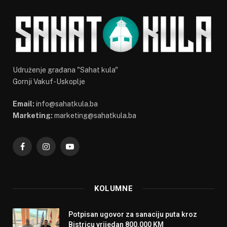
Udruženje građana "Sahat kula"
Gornji Vakuf-Uskoplje
Email:
info@sahatkula.ba
Marketing:
marketing@sahatkula.ba
Facebook
Instagram
YouTube
KOLUMNE
Potpisan ugovor za sanaciju puta kroz
Bistricu vrijedan 800.000 KM