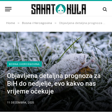
»
»
Home
Bosna i Hercegovina
Objavljena detaljna prognoza za BiH do nedjelje, evo kakvo nas vrijeme očekuje
BOSNA I HERCEGOVINA
Objavljena detaljna prognoza za
BiH do nedjelje, evo kakvo nas
vrijeme očekuje
11 DECEMBRA, 2025