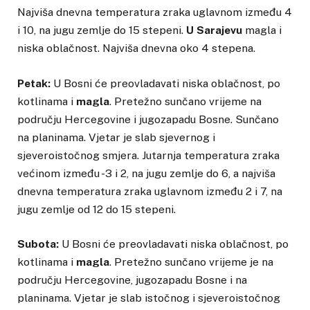
Najviša dnevna temperatura zraka uglavnom između 4
i 10, na jugu zemlje do 15 stepeni.
U Sarajevu
magla i
niska oblačnost. Najviša dnevna oko 4 stepena.
Petak:
U Bosni će preovladavati niska oblačnost, po
kotlinama i
magla
. Pretežno sunčano vrijeme na
području Hercegovine i jugozapadu Bosne. Sunčano
na planinama. Vjetar je slab sjevernog i
sjeveroistočnog smjera. Jutarnja temperatura zraka
većinom između -3 i 2, na jugu zemlje do 6, a najviša
dnevna temperatura zraka uglavnom između 2 i 7, na
jugu zemlje od 12 do 15 stepeni.
Subota:
U Bosni će preovladavati niska oblačnost, po
kotlinama i
magla
. Pretežno sunčano vrijeme je na
području Hercegovine, jugozapadu Bosne i na
planinama. Vjetar je slab istočnog i sjeveroistočnog