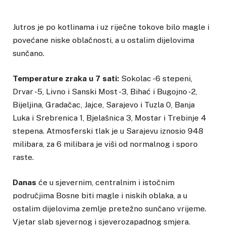
Jutros je po kotlinama i uz riječne tokove bilo magle i
povećane niske oblačnosti, a u ostalim dijelovima
sunčano.
Temperature zraka u 7 sati:
Sokolac -6 stepeni,
Drvar -5, Livno i Sanski Most -3, Bihać i Bugojno -2,
Bijeljina, Gradačac, Jajce, Sarajevo i Tuzla 0, Banja
Luka i Srebrenica 1, Bjelašnica 3, Mostar i Trebinje 4
stepena. Atmosferski tlak je u Sarajevu iznosio 948
milibara, za 6 milibara je viši od normalnog i sporo
raste.
Danas
će u sjevernim, centralnim i istočnim
područjima Bosne biti magle i niskih oblaka, a u
ostalim dijelovima zemlje pretežno sunčano vrijeme.
Vjetar slab sjevernog i sjeverozapadnog smjera.