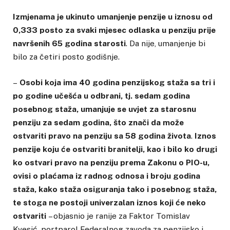
Izmjenama je ukinuto umanjenje penzije u iznosu od
0,333 posto za svaki mjesec odlaska u penziju prije
navršenih 65 godina starosti
. Da nije, umanjenje bi
bilo za četiri posto godišnje.
–
Osobi koja ima 40 godina penzijskog staža sa tri i
po godine učešća u odbrani, tj. sedam godina
posebnog staža, umanjuje se uvjet za starosnu
penziju za sedam godina, što znači da može
ostvariti pravo na penziju sa 58 godina života
.
I
znos
penzije koju će ostvariti branitelji, kao i bilo ko drugi
ko ostvari pravo na penziju prema Zakonu o PIO-u,
ovisi o plaćama iz radnog odnosa i broju godina
staža, kako staža osiguranja tako i posebnog staža,
te stoga ne postoji univerzalan iznos koji će neko
ostvariti
– objasnio je ranije za Faktor Tomislav
Kvesić, portparol Federalnog zavoda za penzijsko i