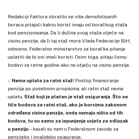
Redakciji Faktora obratilo se više demobilisanih
boraca pitajući kakvu korist imaju od boračkog staža
kod penzionisanja. Da li dužina ovog staža utječe na
visinu penzije, da li taj staž mora Vlada Federacije BiH,
odnosno, Federalno ministarstvo za boračka pitanja
uplatiti da bi oni imali koristi. Osim toga, pitaju čemu
bodovi za ratne godine ako ne utječu na visinu penzije.
–
Nema uplata za ratni staž
! Postoji finansiranje
penzija po posebnim propisima, ali ratni staž nema
uplatu.
Staž koji je plaćen je staž osiguranja
.
Što se
tiče bodova za ratni staž, ako je borcima zakonom
određena visina penzije, onda nemaju ništa od tih
bodova, tu su samo za ispunjenje uvjeta za odlazak
u penziju
– kazali su nam u Federalnom zavodu za
penzijsko i invalidsko osiguranje.