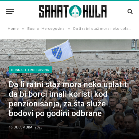
»
»
Home
Bosna i Hercegovina
Da li ratni staž mora neko uplatiti da bi borci imali koristi kod penzionisanja, za šta služe bodovi po godini odbrane
BOSNA I HERCEGOVINA
Da li ratni staž mora neko uplatiti
da bi borci imali koristi kod
penzionisanja, za šta služe
bodovi po godini odbrane
15 DECEMBRA, 2025