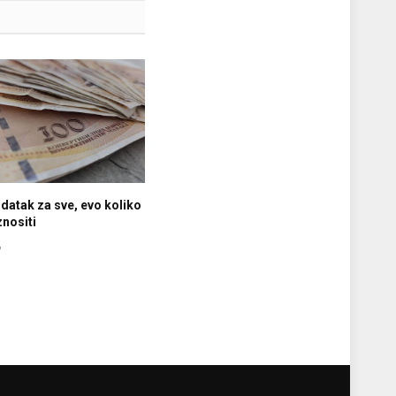
datak za sve, evo koliko
znositi
6