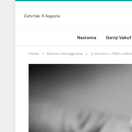
Četvrtak, 6 Augusta
Naslovna
Gornji Vakuf
»
»
Home
Bosna i Hercegovina
U oktobru u FBiH rođene