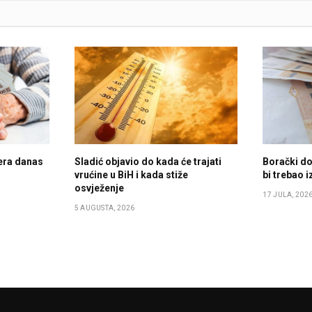
era danas
Sladić objavio do kada će trajati
Borački do
vrućine u BiH i kada stiže
bi trebao i
osvježenje
17 JULA, 202
5 AUGUSTA, 2026