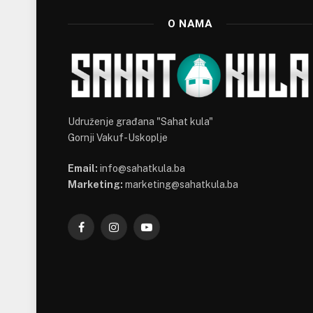
O NAMA
Udruženje građana "Sahat kula"
Gornji Vakuf-Uskoplje
Email:
info@sahatkula.ba
Marketing:
marketing@sahatkula.ba
Facebook
Instagram
YouTube