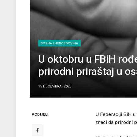
BOSNA I HERCEGOVINA
U oktobru u FBiH rođ
prirodni priraštaj u 
15 DECEMBRA, 2025
U Federaciji BiH u
PODIJELI
znači da prirodni pr