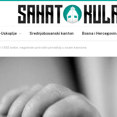
-Uskoplje
Srednjobosanski kanton
Bosna i Hercegovin
 1.552 bebe, negativan prirodni priraštaj u osam kantona