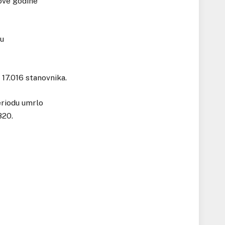
ove godine
 u
 17.016 stanovnika.
eriodu umrlo
820.