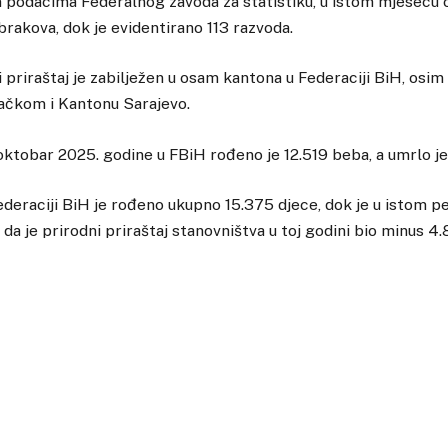
 podacima Federalnog zavoda za statistiku, u istom mjesecu 
brakova, dok je evidentirano 113 razvoda.
 priraštaj je zabilježen u osam kantona u Federaciji BiH, osim
čkom i Kantonu Sarajevo.
 oktobar 2025. godine u FBiH rođeno je 12.519 beba, a umrlo je
ederaciji BiH je rođeno ukupno 15.375 djece, dok je u istom p
da je prirodni priraštaj stanovništva u toj godini bio minus 4.