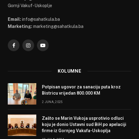
Gornji Vakuf-Uskoplje
Email:
info@sahatkula.ba
Marketing:
marketing@sahatkula.ba
Facebook
Instagram
YouTube
KOLUMNE
Potpisan ugovor za sanaciju puta kroz
Bistricu vrijedan 800.000 KM
2 JUNA, 2025
Zašto se Marin Vukoja usprotivio odluci
koju je donio Ustavni sud BiH po apelaciji
firme iz Gornjeg Vakufa-Uskoplja