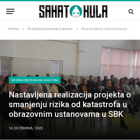
»
»
Home
Srednjobosanski kanton
Nastavljena realizacija projekta o smanjenju rizika od katastrofa u obrazovnim ustanovama u SBK
SREDNJOBOSANSKI KANTON
Nastavljena realizacija projekta o
smanjenju rizika od katastrofa u
obrazovnim ustanovama u SBK
16 DECEMBRA, 2025