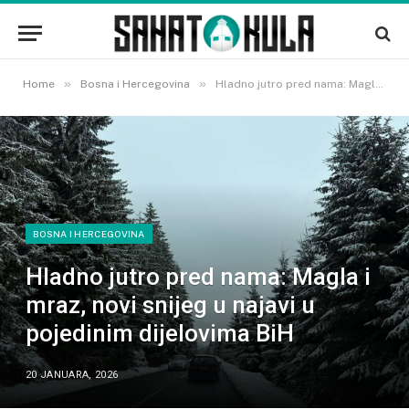
»
»
Home
Bosna i Hercegovina
Hladno jutro pred nama: Magla i mraz, novi snijeg u najavi u pojedinim dijelovima BiH
BOSNA I HERCEGOVINA
Hladno jutro pred nama: Magla i
mraz, novi snijeg u najavi u
pojedinim dijelovima BiH
20 JANUARA, 2026