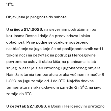
11°C.
Objavljena je prognoza do subote:
U
srijedu 21.1.2026.
na sjevernim područjima i po
kotlinama Bosne i dalje će preovladavati niska
oblačnost. Prije podne se očekuje postepeno
naoblačenje sa juga koje će od poslijepodnevnih sati i
tokom noći na četvrtak na području Hercegovine
povremeno usloviti slabu kišu, na planinama i slab
snijeg. Vjetar je slab istočnog i jugoistočnog smjera.
Najniža jutarnja temperatura zraka većinom između -8
i -3°C, na jugu zemlje od -1 do 3°C. Najviša dnevna
temperatura zraka uglavnom između -2 i 3°C, na jugu
zemlje do 9°C.
U
četvrtak 22.1.2026.
u Bosni i Hercegovini pretežno