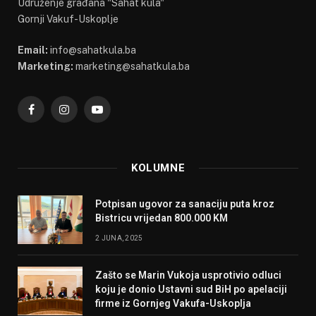
Udruženje građana "Sahat kula"
Gornji Vakuf-Uskoplje
Email:
info@sahatkula.ba
Marketing:
marketing@sahatkula.ba
Facebook
Instagram
YouTube
KOLUMNE
Potpisan ugovor za sanaciju puta kroz
Bistricu vrijedan 800.000 KM
2 JUNA, 2025
Zašto se Marin Vukoja usprotivio odluci
koju je donio Ustavni sud BiH po apelaciji
firme iz Gornjeg Vakufa-Uskoplja