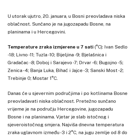
U utorak ujutro, 20. januara, u Bosni preovladava niska
oblačnost. Sunčano je na jugozapadu Bosne, na
planinama i u Hercegovini.
Temperature zraka izmjerene u 7 sati
(°C): Ivan Sedlo
-18; Livno -11; Tuzla -10; Bijeljina -9; Bjelašnica i
Gradačac -8; Doboj i Sarajevo -7; Drvar -6; Bugojno -5;
Zenica -4; Banja Luka, Bihać i Jajce -3; Sanski Most -2;
Trebinje 0; Mostar 1°C.
Danas će u sjevernim područjima i po kotlinama Bosne
preovladavati niska oblačnost. Pretežno sunčano
vrijeme je na području Hercegovine, jugozapadu
Bosne i na planinama. Vjetar je slab istočnog i
sjeveroistočnog smjera. Najviša dnevna temperatura
zraka uglavnom između -3 i 2°C, na jugu zemlje od 8 do