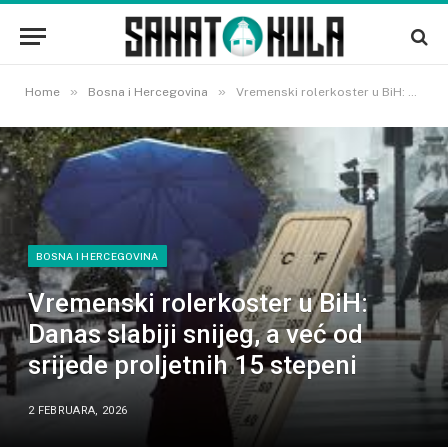
»
»
Home
Bosna i Hercegovina
Vremenski rolerkoster u BiH: Danas slabiji snijeg, a već od srijede proljetnih 15 stepeni
BOSNA I HERCEGOVINA
Vremenski rolerkoster u BiH:
Danas slabiji snijeg, a već od
srijede proljetnih 15 stepeni
2 FEBRUARA, 2026