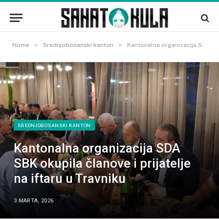
»
»
Home
Srednjobosanski kanton
Kantonalna organizacija SDA SBK okupila članove i prijatelje na iftaru u Travniku
SREDNJOBOSANSKI KANTON
Kantonalna organizacija SDA
SBK okupila članove i prijatelje
na iftaru u Travniku
3 MARTA, 2026