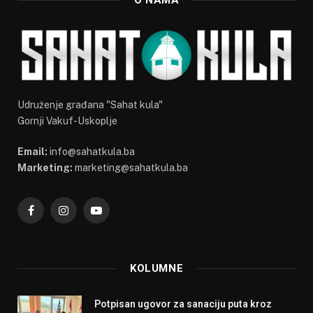
O NAMA
Udruženje građana "Sahat kula"
Gornji Vakuf-Uskoplje
Email:
info@sahatkula.ba
Marketing:
marketing@sahatkula.ba
Facebook
Instagram
YouTube
KOLUMNE
Potpisan ugovor za sanaciju puta kroz