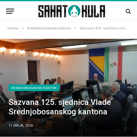
»
»
Home
Srednjobosanski kanton
Sazvana 125. sjednica Vlade Srednjobosanskog kantona
SREDNJOBOSANSKI KANTON
Sazvana 125. sjednica Vlade
Srednjobosanskog kantona
11 MAJA, 2026