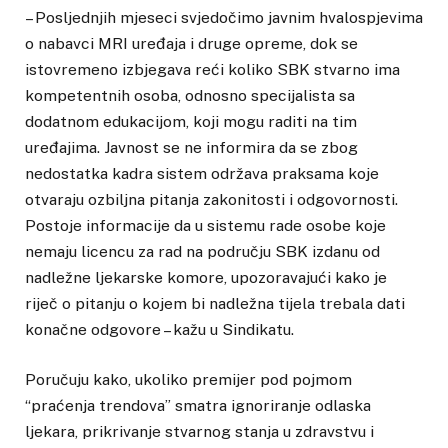
– Posljednjih mjeseci svjedočimo javnim hvalospjevima
o nabavci MRI uređaja i druge opreme, dok se
istovremeno izbjegava reći koliko SBK stvarno ima
kompetentnih osoba, odnosno specijalista sa
dodatnom edukacijom, koji mogu raditi na tim
uređajima. Javnost se ne informira da se zbog
nedostatka kadra sistem održava praksama koje
otvaraju ozbiljna pitanja zakonitosti i odgovornosti.
Postoje informacije da u sistemu rade osobe koje
nemaju licencu za rad na području SBK izdanu od
nadležne ljekarske komore, upozoravajući kako je
riječ o pitanju o kojem bi nadležna tijela trebala dati
konačne odgovore – kažu u Sindikatu.
Poručuju kako, ukoliko premijer pod pojmom
“praćenja trendova” smatra ignoriranje odlaska
ljekara, prikrivanje stvarnog stanja u zdravstvu i