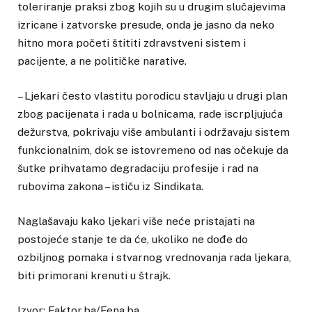
toleriranje praksi zbog kojih su u drugim slučajevima
izricane i zatvorske presude, onda je jasno da neko
hitno mora početi štititi zdravstveni sistem i
pacijente, a ne političke narative.
– Ljekari često vlastitu porodicu stavljaju u drugi plan
zbog pacijenata i rada u bolnicama, rade iscrpljujuća
dežurstva, pokrivaju više ambulanti i održavaju sistem
funkcionalnim, dok se istovremeno od nas očekuje da
šutke prihvatamo degradaciju profesije i rad na
rubovima zakona – ističu iz Sindikata.
Naglašavaju kako ljekari više neće pristajati na
postojeće stanje te da će, ukoliko ne dođe do
ozbiljnog pomaka i stvarnog vrednovanja rada ljekara,
biti primorani krenuti u štrajk.
Izvor: Faktor.ba/Fena.ba