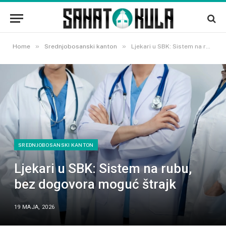
»
»
Home
Srednjobosanski kanton
Ljekari u SBK: Sistem na rubu, bez dogovora moguć štrajk
SREDNJOBOSANSKI KANTON
Ljekari u SBK: Sistem na rubu,
bez dogovora moguć štrajk
19 MAJA, 2026