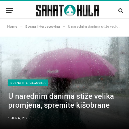
»
»
Home
Bosna i Hercegovina
U narednim danima stiže velika promjena, spremite kišobrane
BOSNA I HERCEGOVINA
U narednim danima stiže velika
promjena, spremite kišobrane
1 JUNA, 2026