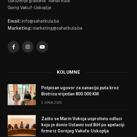
Udruženje građana "Sahat kula"
Gornji Vakuf-Uskoplje
Email:
info@sahatkula.ba
Marketing:
marketing@sahatkula.ba
Facebook
Instagram
YouTube
KOLUMNE
Potpisan ugovor za sanaciju puta kroz
Bistricu vrijedan 800.000 KM
2 JUNA, 2025
Zašto se Marin Vukoja usprotivio odluci
koju je donio Ustavni sud BiH po apelaciji
firme iz Gornjeg Vakufa-Uskoplja