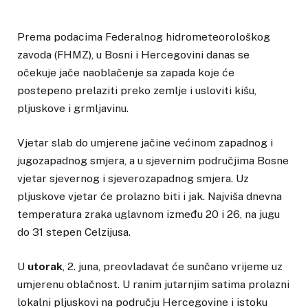
Prema podacima Federalnog hidrometeorološkog
zavoda (FHMZ), u Bosni i Hercegovini danas se
očekuje jače naoblačenje sa zapada koje će
postepeno prelaziti preko zemlje i usloviti kišu,
pljuskove i grmljavinu.
Vjetar slab do umjerene jačine većinom zapadnog i
jugozapadnog smjera, a u sjevernim područjima Bosne
vjetar sjevernog i sjeverozapadnog smjera. Uz
pljuskove vjetar će prolazno biti i jak. Najviša dnevna
temperatura zraka uglavnom između 20 i 26, na jugu
do 31 stepen Celzijusa.
U
utorak
, 2. juna, preovladavat će sunčano vrijeme uz
umjerenu oblačnost. U ranim jutarnjim satima prolazni
lokalni pljuskovi na području Hercegovine i istoku