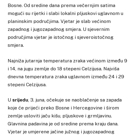
Bosne. Od sredine dana prema večernjim satima
mogući su rijetki i slabi lokalni pljuskovi uglavnom u
planinskim područjima. Vjetar je slab većinom
zapadnog i jugozapadnog smjera. U sjevernim
područjima vjetar je istočnog i sjeveroistočnog
smjera.
Najniža jutarnja temperatura zraka većinom između 9
i 14, na jugu zemlje do 18 stepeni Celzijusa. Najviša
dnevna temperatura zraka uglavnom između 24 i 29
stepeni Celzijusa.
U
srijedu
, 3. juna, očekuje se naoblačenje sa zapada
koje će prijeći preko Bosne i Hercegovine i širom
zemlje usloviti jaču kišu, pljuskove i grmljavinu.
Glavnina padavina je od sredine prema kraju dana.
Vjetar je umjerene jačine južnog i jugozapadnog