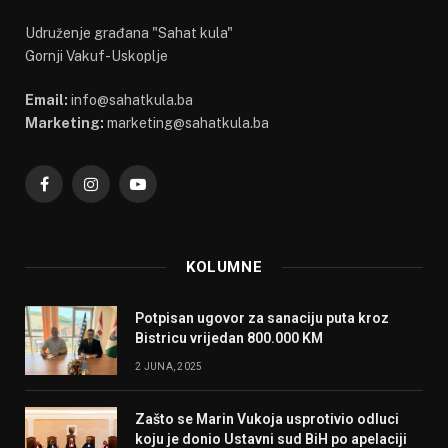
Udruženje građana "Sahat kula"
Gornji Vakuf-Uskoplje
Email:
info@sahatkula.ba
Marketing:
marketing@sahatkula.ba
Facebook
Instagram
YouTube
KOLUMNE
Potpisan ugovor za sanaciju puta kroz
Bistricu vrijedan 800.000 KM
2 JUNA, 2025
Zašto se Marin Vukoja usprotivio odluci
koju je donio Ustavni sud BiH po apelaciji