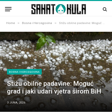
»
»
Home
Bosna i Hercegovina
Stižu obilne padavine: Moguć grad i jaki udari vjetra širom BiH
BOSNA I HERCEGOVINA
Stižu obilne padavine: Moguć
grad i jaki udari vjetra širom BiH
3 JUNA, 2026