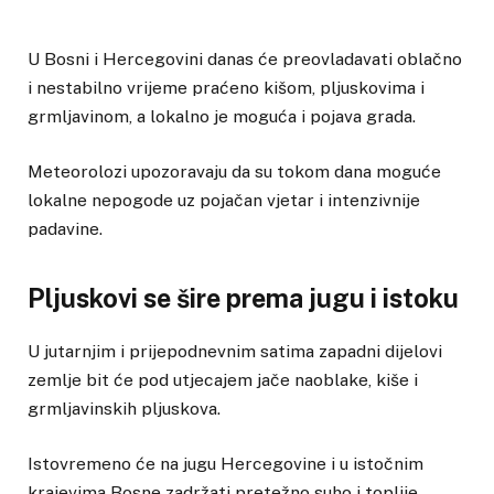
U Bosni i Hercegovini danas će preovladavati oblačno
i nestabilno vrijeme praćeno kišom, pljuskovima i
grmljavinom, a lokalno je moguća i pojava grada.
Meteorolozi upozoravaju da su tokom dana moguće
lokalne nepogode uz pojačan vjetar i intenzivnije
padavine.
Pljuskovi se šire prema jugu i istoku
U jutarnjim i prijepodnevnim satima zapadni dijelovi
zemlje bit će pod utjecajem jače naoblake, kiše i
grmljavinskih pljuskova.
Istovremeno će na jugu Hercegovine i u istočnim
krajevima Bosne zadržati pretežno suho i toplije