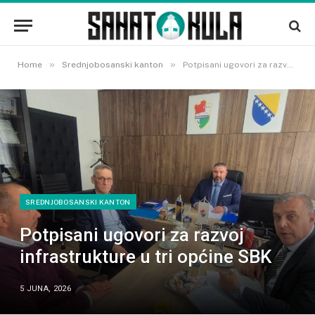
»
»
Home
Srednjobosanski kanton
Potpisani ugovori za razvoj infrastrukture u tri općine SBK
SREDNJOBOSANSKI KANTON
Potpisani ugovori za razvoj
infrastrukture u tri općine SBK
5 JUNA, 2026