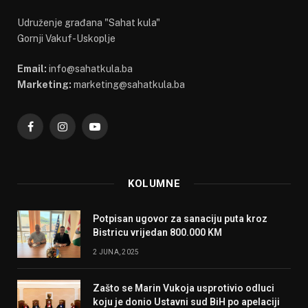
Udruženje građana "Sahat kula"
Gornji Vakuf-Uskoplje
Email:
info@sahatkula.ba
Marketing:
marketing@sahatkula.ba
Facebook
Instagram
YouTube
KOLUMNE
Potpisan ugovor za sanaciju puta kroz
Bistricu vrijedan 800.000 KM
2 JUNA, 2025
Zašto se Marin Vukoja usprotivio odluci
koju je donio Ustavni sud BiH po apelaciji