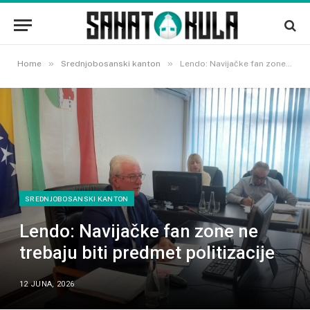
»
»
Home
Srednjobosanski kanton
Lendo: Navijačke fan zone ne trebaju biti predmet politizacije
SREDNJOBOSANSKI KANTON
Lendo: Navijačke fan zone ne
trebaju biti predmet politizacije
12 JUNA, 2026