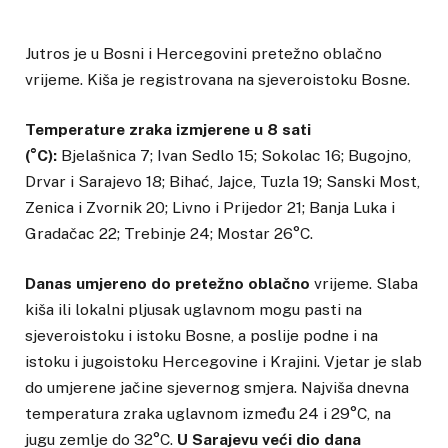
Jutros je u Bosni i Hercegovini pretežno oblačno
vrijeme. Kiša je registrovana na sjeveroistoku Bosne.
Temperature zraka izmjerene u 8 sati
(°C):
Bjelašnica 7; Ivan Sedlo 15; Sokolac 16; Bugojno,
Drvar i Sarajevo 18; Bihać, Jajce, Tuzla 19; Sanski Most,
Zenica i Zvornik 20; Livno i Prijedor 21; Banja Luka i
Gradačac 22; Trebinje 24; Mostar 26°C.
Danas umjereno do pretežno oblačno
vrijeme. Slaba
kiša ili lokalni pljusak uglavnom mogu pasti na
sjeveroistoku i istoku Bosne, a poslije podne i na
istoku i jugoistoku Hercegovine i Krajini. Vjetar je slab
do umjerene jačine sjevernog smjera. Najviša dnevna
temperatura zraka uglavnom između 24 i 29°C, na
jugu zemlje do 32°C.
U Sarajevu veći dio dana