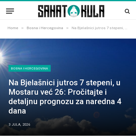
»
»
Home
Bosna i Hercegovina
Na Bjelašnici jutros 7 stepeni, u Mostaru već 26: Pročitajte i detaljnu prognozu za naredna 4 dana
BOSNA I HERCEGOVINA
Na Bjelašnici jutros 7 stepeni, u
Mostaru već 26: Pročitajte i
detaljnu prognozu za naredna 4
dana
3 JULA, 2026