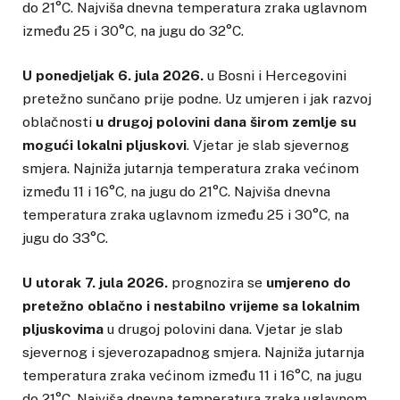
do 21°C. Najviša dnevna temperatura zraka uglavnom
između 25 i 30°C, na jugu do 32°C.
U ponedjeljak 6. jula 2026.
u Bosni i Hercegovini
pretežno sunčano prije podne. Uz umjeren i jak razvoj
oblačnosti
u drugoj polovini dana širom zemlje su
mogući lokalni pljuskovi
. Vjetar je slab sjevernog
smjera. Najniža jutarnja temperatura zraka većinom
između 11 i 16°C, na jugu do 21°C. Najviša dnevna
temperatura zraka uglavnom između 25 i 30°C, na
jugu do 33°C.
U utorak 7. jula 2026.
prognozira se
umjereno do
pretežno oblačno i nestabilno vrijeme sa lokalnim
pljuskovima
u drugoj polovini dana. Vjetar je slab
sjevernog i sjeverozapadnog smjera. Najniža jutarnja
temperatura zraka većinom između 11 i 16°C, na jugu
do 21°C. Najviša dnevna temperatura zraka uglavnom