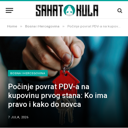
»
»
Home
Bosna i Hercegovina
Počinje povrat PDV-a na kupovinu prvog stana: Ko ima pravo i kako do novca
BOSNA I HERCEGOVINA
Počinje povrat PDV-a na
kupovinu prvog stana: Ko ima
pravo i kako do novca
7 JULA, 2026