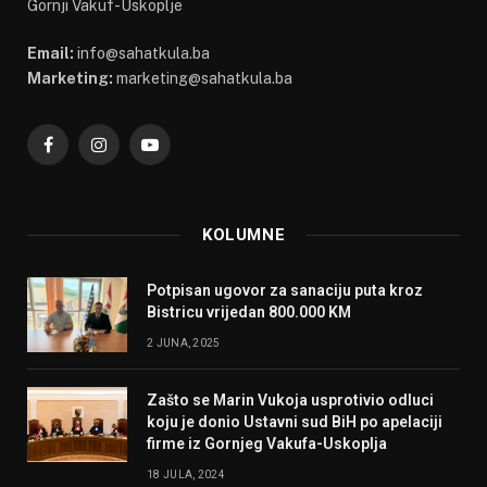
Gornji Vakuf-Uskoplje
Email:
info@sahatkula.ba
Marketing:
marketing@sahatkula.ba
Facebook
Instagram
YouTube
KOLUMNE
Potpisan ugovor za sanaciju puta kroz
Bistricu vrijedan 800.000 KM
2 JUNA, 2025
Zašto se Marin Vukoja usprotivio odluci
koju je donio Ustavni sud BiH po apelaciji
firme iz Gornjeg Vakufa-Uskoplja
18 JULA, 2024