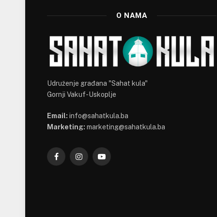
O NAMA
Udruženje građana "Sahat kula"
Gornji Vakuf-Uskoplje
Email:
info@sahatkula.ba
Marketing:
marketing@sahatkula.ba
Facebook
Instagram
YouTube