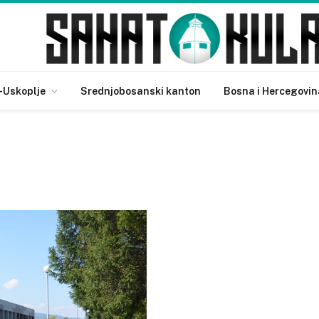
-Uskoplje
Srednjobosanski kanton
Bosna i Hercegovin