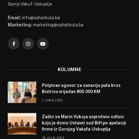
Gornji Vakuf-Uskoplje
Email:
info@sahatkula.ba
Marketing:
marketing@sahatkula.ba
Facebook
Instagram
YouTube
KOLUMNE
Potpisan ugovor za sanaciju puta kroz
Bistricu vrijedan 800.000 KM
2 JUNA, 2025
Zašto se Marin Vukoja usprotivio odluci
koju je donio Ustavni sud BiH po apelaciji
firme iz Gornjeg Vakufa-Uskoplja
18 JULA, 2024