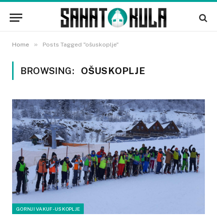
»
Home
Posts Tagged "ošuskoplje"
BROWSING:
OŠUSKOPLJE
GORNJI VAKUF-USKOPLJE