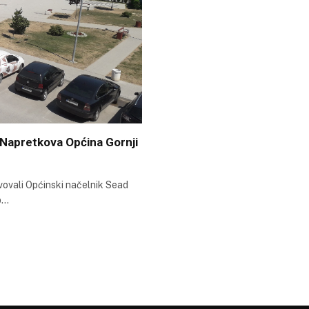
e Napretkova Općina Gornji
vovali Općinski načelnik Sead
p…