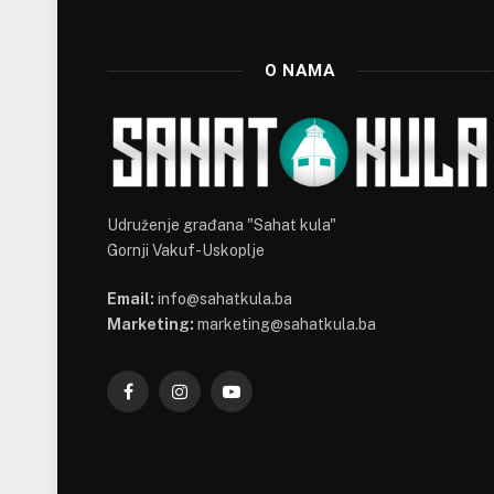
O NAMA
Udruženje građana "Sahat kula"
Gornji Vakuf-Uskoplje
Email:
info@sahatkula.ba
Marketing:
marketing@sahatkula.ba
Facebook
Instagram
YouTube