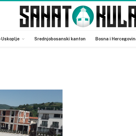
-Uskoplje
Srednjobosanski kanton
Bosna i Hercegovin