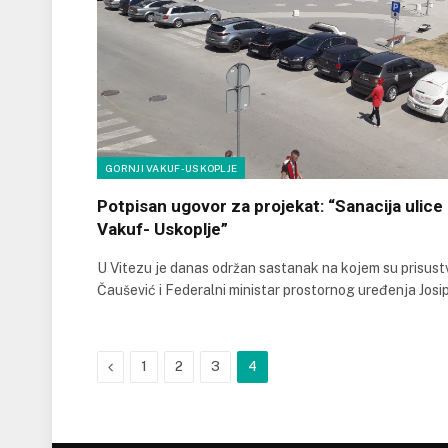
GORNJI VAKUF-USKOPLJE
Potpisan ugovor za projekat: “Sanacija ulic
Vakuf- Uskoplje”
U Vitezu je danas održan sastanak na kojem su prisust
Čaušević i Federalni ministar prostornog uređenja Josi
Previous
1
2
3
4