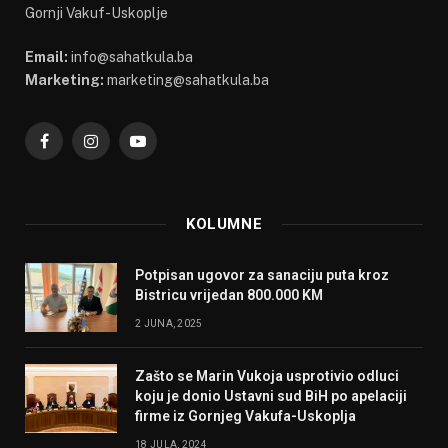
Gornji Vakuf-Uskoplje
Email:
info@sahatkula.ba
Marketing:
marketing@sahatkula.ba
Facebook
Instagram
YouTube
KOLUMNE
Potpisan ugovor za sanaciju puta kroz
Bistricu vrijedan 800.000 KM
2 JUNA, 2025
Zašto se Marin Vukoja usprotivio odluci
koju je donio Ustavni sud BiH po apelaciji
firme iz Gornjeg Vakufa-Uskoplja
18 JULA, 2024