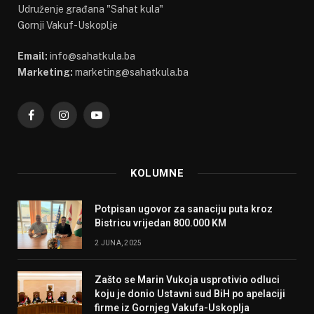
Udruženje građana "Sahat kula"
Gornji Vakuf-Uskoplje
Email:
info@sahatkula.ba
Marketing:
marketing@sahatkula.ba
Facebook
Instagram
YouTube
KOLUMNE
Potpisan ugovor za sanaciju puta kroz
Bistricu vrijedan 800.000 KM
2 JUNA, 2025
Zašto se Marin Vukoja usprotivio odluci
koju je donio Ustavni sud BiH po apelaciji
firme iz Gornjeg Vakufa-Uskoplja