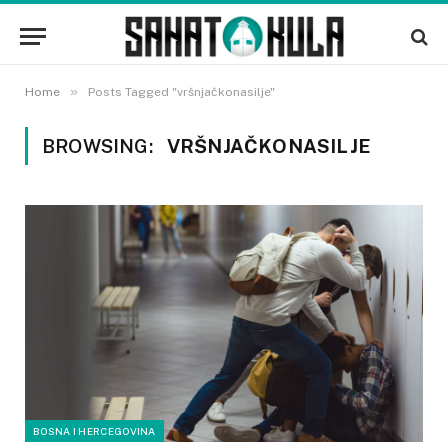
»
Home
Posts Tagged "vršnjačkonasilje"
BROWSING:
VRŠNJAČKONASILJE
BOSNA I HERCEGOVINA