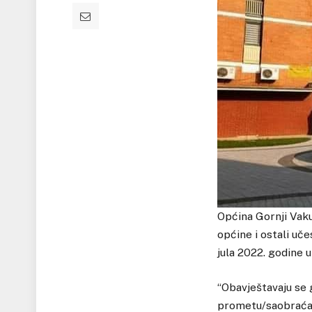
Općina Gornji Vaku
općine i ostali uč
jula 2022. godine 
“Obavještavaju se g
prometu/saobraćaj