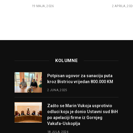
19 MAJA, 2026
2 APRILA, 202
KOLUMNE
Potpisan ugovor za sanaciju puta
kroz Bistricu vrijedan 800.000 KM
2 JUNA, 2025
Zašto se Marin Vukoja usprotivio
odluci koju je donio Ustavni sud BiH
po apelaciji firme iz Gornjeg
Vakufa-Uskoplja
18 JULA, 2024