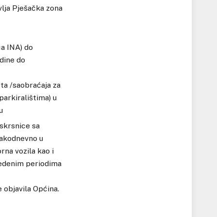
vlja Pješačka zona
ca INA) do
dine do
ta /saobraćaja za
parkiralištima) u
u
askrsnice sa
vakodnevno u
na vozila kao i
avedenim periodima
 objavila Općina.