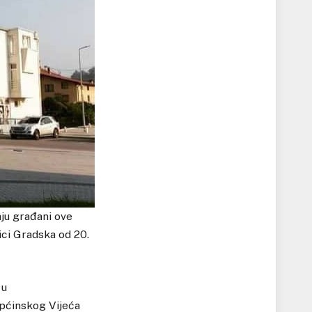
aju građani ove
ici Gradska od 20.
 u
pćinskog Vijeća