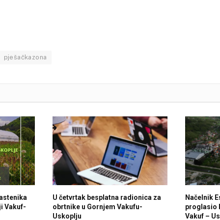
pješačkazona
lastenika
U četvrtak besplatna radionica za
Načelnik E
i Vakuf-
obrtnike u Gornjem Vakufu-
proglasio 
Uskoplju
Vakuf – Us