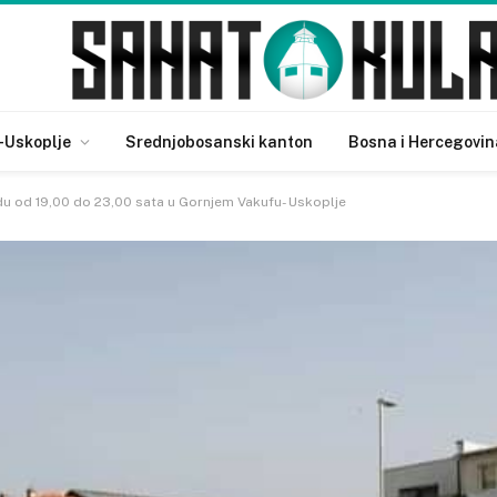
-Uskoplje
Srednjobosanski kanton
Bosna i Hercegovin
du od 19,00 do 23,00 sata u Gornjem Vakufu- Uskoplje