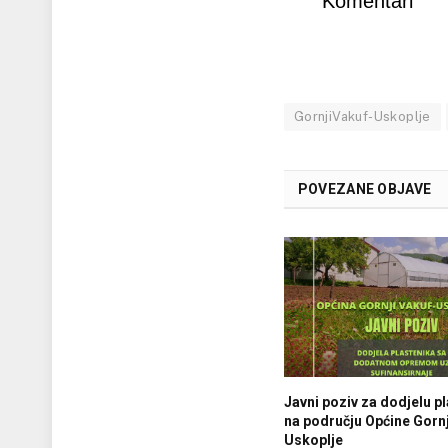
Komentari
GornjiVakuf-Uskoplje
POVEZANE OBJAVE
Javni poziv za dodjelu p
na području Općine Gornj
Uskoplje