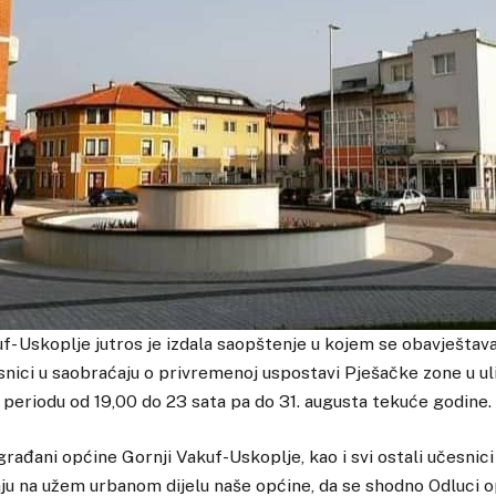
f- Uskoplje jutros je izdala saopštenje u kojem se obavještav
esnici u saobraćaju o privremenoj uspostavi Pješačke zone u ul
u periodu od 19,00 do 23 sata pa do 31. augusta tekuće godine.
rađani općine Gornji Vakuf-Uskoplje, kao i svi ostali učesnici
u na užem urbanom dijelu naše općine, da se shodno Odluci o