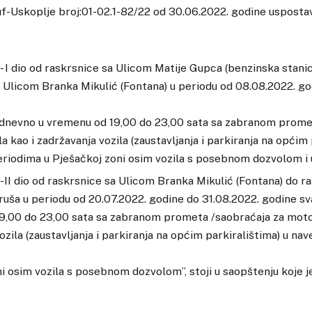
f-Uskoplje broj:01-02.1-82/22 od 30.06.2022. godine usposta
- I dio od raskrsnice sa Ulicom Matije Gupca (benzinska stani
 Ulicom Branka Mikulić (Fontana) u periodu od 08.08.2022. go
dnevno u vremenu od 19,00 do 23,00 sata sa zabranom prome
a kao i zadržavanja vozila (zaustavljanja i parkiranja na općim 
riodima u Pješačkoj zoni osim vozila s posebnom dozvolom i 
-II dio od raskrsnice sa Ulicom Branka Mikulić (Fontana) do r
ruša u periodu od 20.07.2022. godine do 31.08.2022. godine s
9,00 do 23,00 sata sa zabranom prometa /saobraćaja za motor
ozila (zaustavljanja i parkiranja na općim parkiralištima) u n
i osim vozila s posebnom dozvolom”, stoji u saopštenju koje je