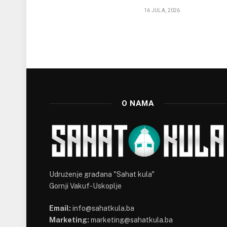
16 JULA, 2026
O NAMA
Udruženje građana "Sahat kula"
Gornji Vakuf-Uskoplje
Email:
info@sahatkula.ba
Marketing:
marketing@sahatkula.ba