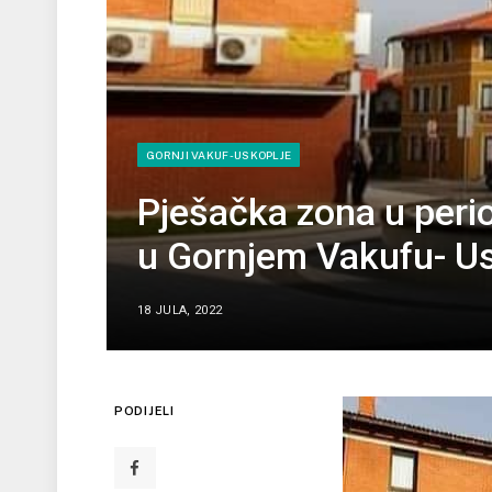
GORNJI VAKUF-USKOPLJE
Pješačka zona u peri
u Gornjem Vakufu- Us
18 JULA, 2022
PODIJELI