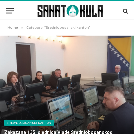
»
Home
Category: "Srednjobosanski kanton"
SREDNJOBOSANSKI KANTON
Zakazana 135. sjednica Vlade Srednjobosanskog