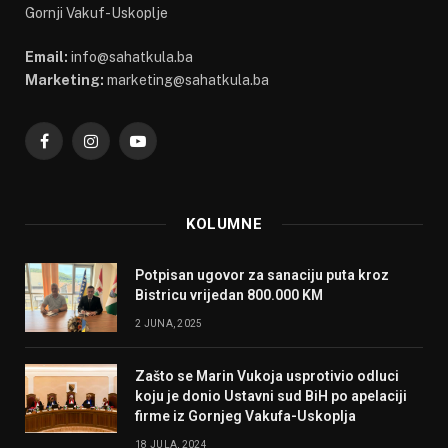
Gornji Vakuf-Uskoplje
Email:
info@sahatkula.ba
Marketing:
marketing@sahatkula.ba
Facebook
Instagram
YouTube
KOLUMNE
Potpisan ugovor za sanaciju puta kroz
Bistricu vrijedan 800.000 KM
2 JUNA, 2025
Zašto se Marin Vukoja usprotivio odluci
koju je donio Ustavni sud BiH po apelaciji
firme iz Gornjeg Vakufa-Uskoplja
18 JULA, 2024