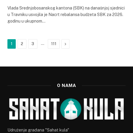
Vlada Srednjobosanskog kantona (SBK) na današnjoj sjednici
u Travniku usvojila je Nacrt rebalansa budžeta SBK za 2026.
godinu u ukupnom…
…
Next
1
2
3
111
O NAMA
Udruženje građana "Sahat kula"