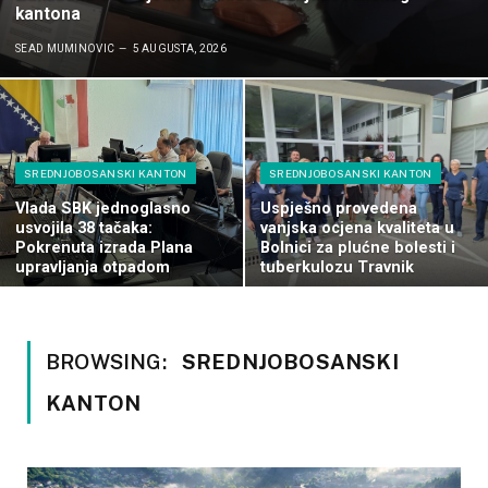
kantona
SEAD MUMINOVIC
5 AUGUSTA, 2026
SREDNJOBOSANSKI KANTON
SREDNJOBOSANSKI KANTON
Vlada SBK jednoglasno
Uspješno provedena
usvojila 38 tačaka:
vanjska ocjena kvaliteta u
Pokrenuta izrada Plana
Bolnici za plućne bolesti i
upravljanja otpadom
tuberkulozu Travnik
BROWSING:
SREDNJOBOSANSKI
KANTON