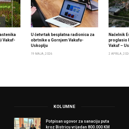
lastenika
U četvrtak besplatna radionica za
Načelnik E
i Vakuf-
obrtnike u Gornjem Vakufu-
proglasio 
Uskoplju
Vakuf – Us
19 MAJA, 2026
2 APRILA, 202
KOLUMNE
Potpisan ugovor za sanaciju puta
kroz Bistricu vrijedan 800.000 KM