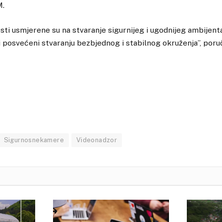
M.
ti usmjerene su na stvaranje sigurnijeg i ugodnijeg ambijent
ti posvećeni stvaranju bezbjednog i stabilnog okruženja”, poru
Sigurnosnekamere
Videonadzor