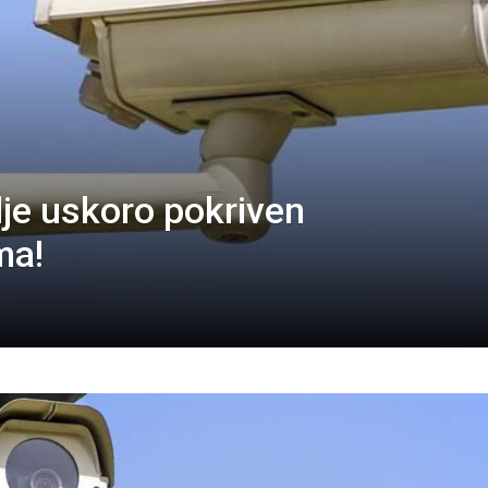
lje uskoro pokriven
ma!