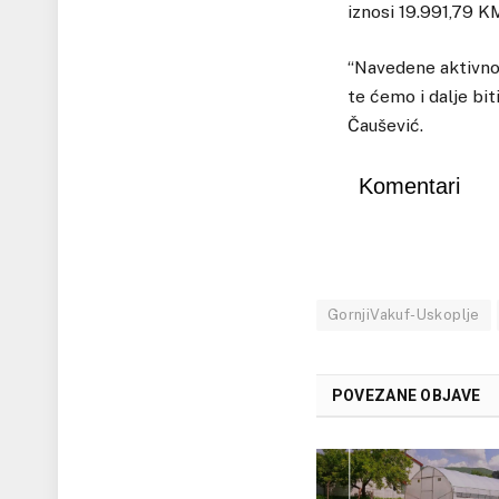
iznosi 19.991,79 K
“Navedene aktivnos
te ćemo i dalje bi
Čaušević.
Komentari
GornjiVakuf-Uskoplje
POVEZANE OBJAVE