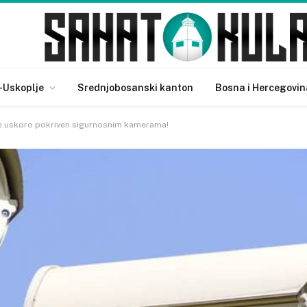
-Uskoplje
Srednjobosanski kanton
Bosna i Hercegovin
lje uskoro pokriven sigurnosnim kamerama!