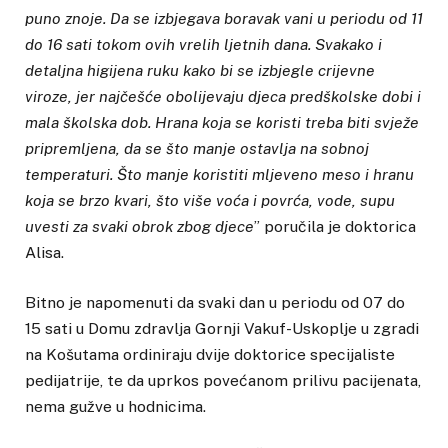
puno znoje. Da se izbjegava boravak vani u periodu od 11
do 16 sati tokom ovih vrelih ljetnih dana. Svakako i
detaljna higijena ruku kako bi se izbjegle crijevne
viroze, jer najčešće obolijevaju djeca predškolske dobi i
mala školska dob. Hrana koja se koristi treba biti svježe
pripremljena, da se što manje ostavlja na sobnoj
temperaturi. Što manje koristiti mljeveno meso i hranu
koja se brzo kvari, što više voća i povrća, vode, supu
uvesti za svaki obrok zbog djece
” poručila je doktorica
Alisa.
Bitno je napomenuti da svaki dan u periodu od 07 do
15 sati u Domu zdravlja Gornji Vakuf-Uskoplje u zgradi
na Košutama ordiniraju dvije doktorice specijaliste
pedijatrije, te da uprkos povećanom prilivu pacijenata,
nema gužve u hodnicima.