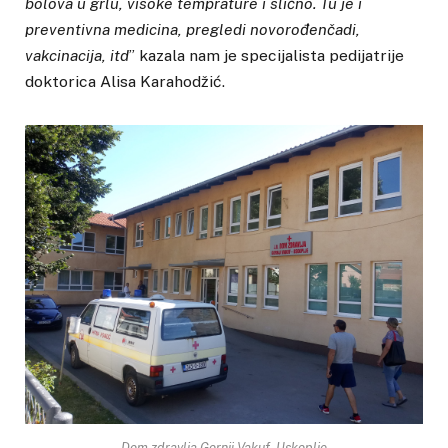
bolova u grlu, visoke temprature i slično. Tu je i
preventivna medicina, pregledi novorođenčadi,
vakcinacija, itd
” kazala nam je specijalista pedijatrije
doktorica Alisa Karahodžić.
Dom zdravlja Gornji Vakuf- Uskoplje