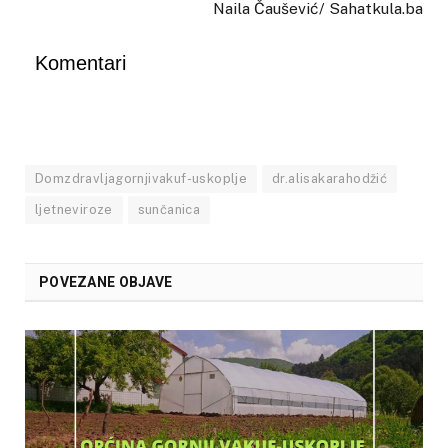
Naila Čaušević/ Sahatkula.ba
Komentari
Domzdravljagornjivakuf-uskoplje
dr.alisakarahodžić
ljetneviroze
sunčanica
POVEZANE OBJAVE