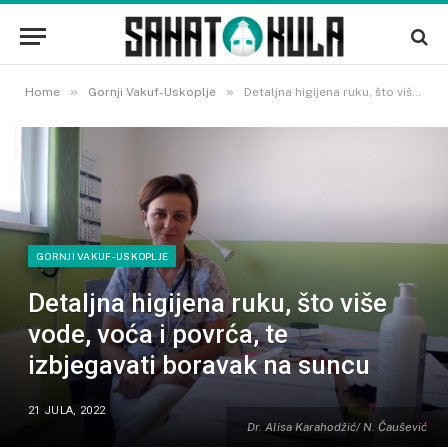
»
»
Home
Gornji Vakuf-Uskoplje
Detaljna higijena ruku, što više vode, voća i povrća, te izbjegavati boravak na suncu
GORNJI VAKUF-USKOPLJE
Detaljna higijena ruku, što više
vode, voća i povrća, te
izbjegavati boravak na suncu
21 JULA, 2022
Dr. Alisa Karahodžić/ N. Čaušević