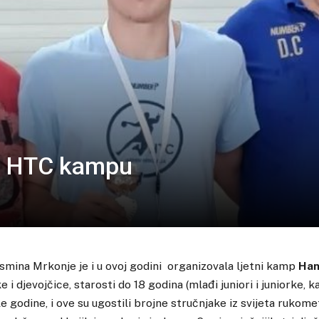
 na HTC kampu
mina Mrkonje je i u ovoj godini organizovala ljetni kamp
Han
 i djevojčice, starosti do 18 godina (mlađi juniori i juniorke, ka
šle godine, i ove su ugostili brojne stručnjake iz svijeta rukome