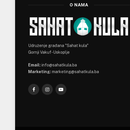
O NAMA
Udruženje građana "Sahat kula"
Gornji Vakuf-Uskoplje
Email:
info@sahatkula.ba
Marketing:
marketing@sahatkula.ba
Facebook
Instagram
YouTube