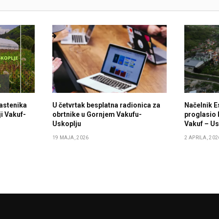
lastenika
U četvrtak besplatna radionica za
Načelnik E
i Vakuf-
obrtnike u Gornjem Vakufu-
proglasio 
Uskoplju
Vakuf – Us
19 MAJA, 2026
2 APRILA, 202