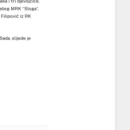
aka i tri djevojčice.
 našeg MRK “Sloga”.
 Filipović iz RK
ada, slijede je