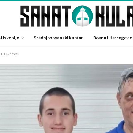
-Uskoplje
Srednjobosanski kanton
Bosna i Hercegovin
a HTC kampu