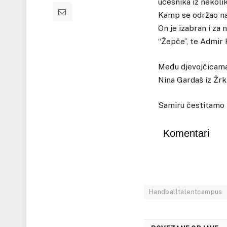
učesnika iz nekoliko
Kamp se održao na 
On je izabran i za 
“Žepče”, te Admir 
Među djevojčicama 
Nina Gardaš iz Žrk 
Samiru čestitamo i
Komentari
Handballtalentcampus