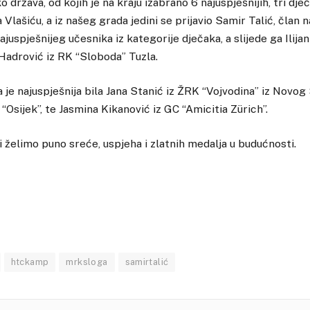
 država, od kojih je na kraju izabrano 6 najuspješnijih, tri dječ
Vlašiću, a iz našeg grada jedini se prijavio Samir Talić, član
najuspješnijeg učesnika iz kategorije dječaka, a slijede ga Ilijan
Hadrović iz RK “Sloboda” Tuzla.
je najuspješnija bila Jana Stanić iz ŽRK “Vojvodina” iz Novog S
“Osijek”, te Jasmina Kikanović iz GC “Amicitia Zürich”.
 želimo puno sreće, uspjeha i zlatnih medalja u budućnosti.
htckamp
mrksloga
samirtalić