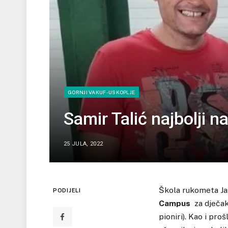
GORNJI VAKUF-USKOPLJE
Samir Talić najbolji
25 JULA, 2022
Škola rukometa Jas
PODIJELI
Campus
za dječake
pioniri). Kao i pro