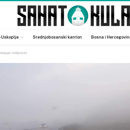
-Uskoplje
Srednjobosanski kanton
Bosna i Hercegovin
njuje vidljivost