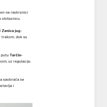
jen na raskrsnici
 obilaznicu.
 Zenica jug-
 trakom, dok su
m putu
Tarčin-
kom, uz regulaciju
na saobraća se
tavlja i