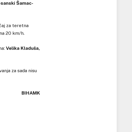
Bosanski Šamac-
aj za teretna
 na 20 km/h.
ma:
Velika Kladuša,
anja za sada nisu
BIHAMK