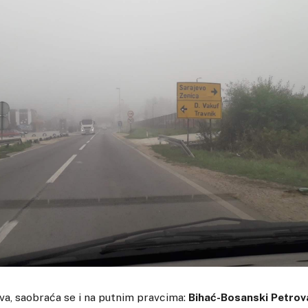
va, saobraća se i na putnim pravcima:
Bihać-Bosanski Petrov