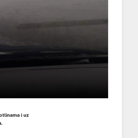
otlinama i uz
a.