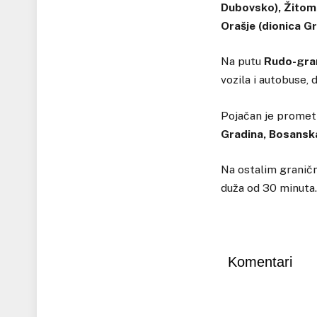
Dubovsko), Žitomi
Orašje (dionica G
Na putu
Rudo-gran
vozila i autobuse,
Pojačan je promet 
Gradina, Bosanska
Na ostalim graničn
duža od 30 minuta.
Komentari