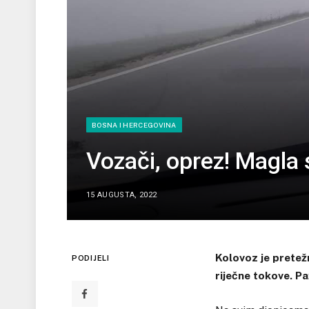
BOSNA I HERCEGOVINA
Vozači, oprez! Magla 
15 AUGUSTA, 2022
Kolovoz je pretežn
PODIJELI
riječne tokove. P