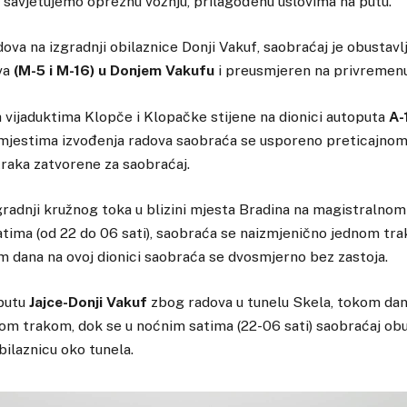
 savjetujemo opreznu vožnju, prilagođenu uslovima na putu.
ova na izgradnji obilaznice Donji Vakuf, saobraćaj je obustavl
va
(M-5 i M-16) u Donjem Vakufu
i preusmjeren na privremenu
a vijaduktima Klopče i Klopačke stijene na dionici autoputa
A-1
 mjestima izvođenja radova saobraća se usporeno preticajnom
traka zatvorene za saobraćaj.
radnji kružnog toka u blizini mjesta Bradina na magistralno
atima (od 22 do 06 sati), saobraća se naizmjenično jednom tra
 dana na ovoj dionici saobraća se dvosmjerno bez zastoja.
putu
Jajce-Donji Vakuf
zbog radova u tunelu Skela, tokom da
om trakom, dok se u noćnim satima (22-06 sati) saobraćaj obus
ilaznicu oko tunela.