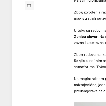
Na svim dionicama
Zbog izvođenja rad
magistralnih pute
U toku su radovi n
Zenica sjever
. Na
vozna i zaustavna 
Zbog radova na izg
Konjic
, u noćnim s
semaforima. Tokom
Na magistralnom 
naizmjenično, jedn
preusmjerava na ob