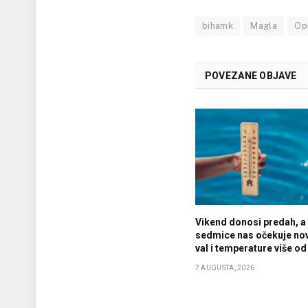
bihamk
Magla
Op
POVEZANE OBJAVE
Vikend donosi predah, a
sedmice nas očekuje nov
val i temperature više od
7 AUGUSTA, 2026