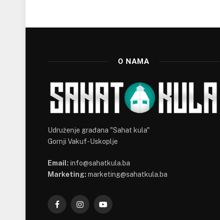
O NAMA
Udruženje građana "Sahat kula"
Gornji Vakuf-Uskoplje
Email:
info@sahatkula.ba
Marketing:
marketing@sahatkula.ba
Facebook
Instagram
YouTube