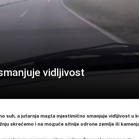
smanjuje vidljivost
o suh, a jutarnja magla mjestimično smanjuje vidljivost u k
ažnju skrećemo i na moguće sitnije odrone zemlje ili kamenj