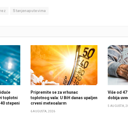
rez
Stanjenaputevima
 iduće
Pripremite se za vrhunac
Više od 47
i toplotni
toplotnog vala: U BiH danas upaljen
dobija uve
 40 stepeni
crveni meteoalarm
5 AUGUSTA, 2
6 AUGUSTA, 2026