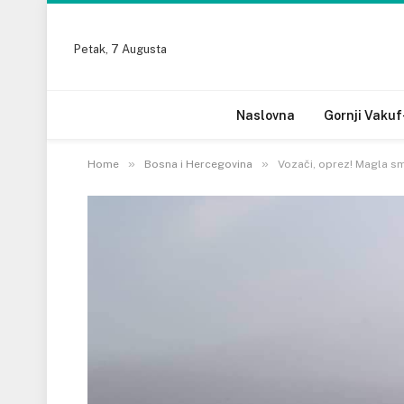
Petak, 7 Augusta
Naslovna
Gornji Vakuf
»
»
Home
Bosna i Hercegovina
Vozači, oprez! Magla sma