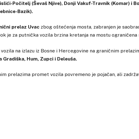
slići-Počitelj (Ševaš Njive), Donji Vakuf-Travnik (Komar) i 
rebnice-Bazik).
ični prelaz Uvac
zbog oštećenja mosta, zabranjen je saobrać
 dok je za putnička vozila brzina kretanja na mostu ograničena
vozila na izlazu iz Bosne i Hercegovine na graničnim prelazi
 Gradiška, Hum, Zupci i Deleuša.
im prelazima promet vozila povremeno je pojačan, ali zadržav