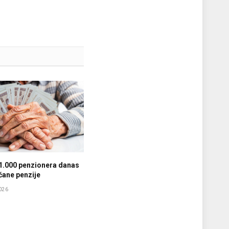
1.000 penzionera danas
ćane penzije
026