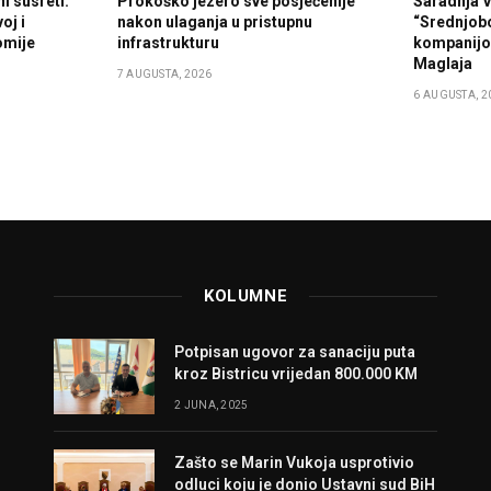
i susreti:
Prokoško jezero sve posjećenije
Saradnja 
oj i
nakon ulaganja u pristupnu
“Srednjob
omije
infrastrukturu
kompanijo
Maglaja
7 AUGUSTA, 2026
6 AUGUSTA, 2
KOLUMNE
Potpisan ugovor za sanaciju puta
kroz Bistricu vrijedan 800.000 KM
2 JUNA, 2025
Zašto se Marin Vukoja usprotivio
odluci koju je donio Ustavni sud BiH