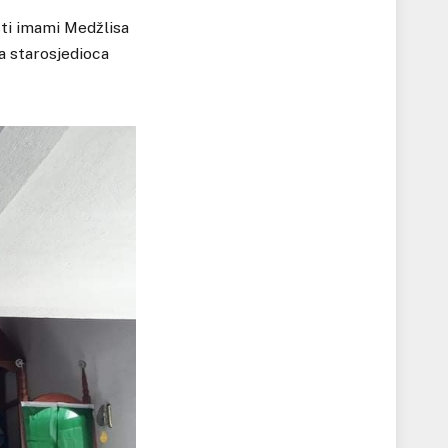
sti imami Medžlisa
a starosjedioca