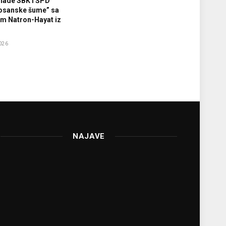
Vlade SBK i ŠPD
osanske šume” sa
m Natron-Hayat iz
026
NAJAVE