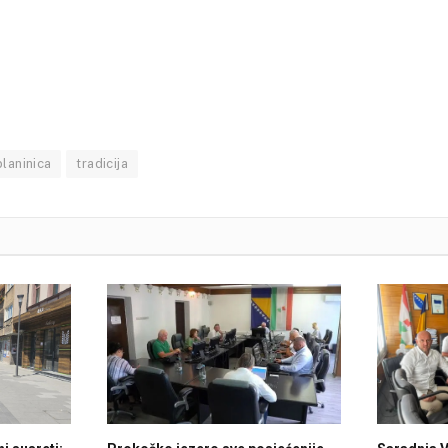
planinica
tradicija