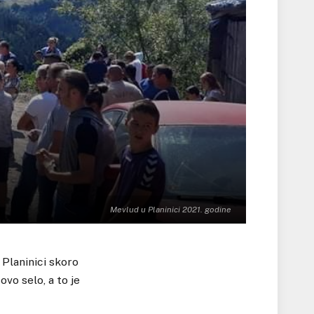
Mevlud u Planinici 2021. godine
 Planinici skoro
ovo selo, a to je