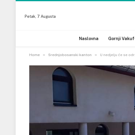
Petak, 7 Augusta
Naslovna
Gornji Vakuf
»
»
Home
Srednjobosanski kanton
U nedjelju će se odr