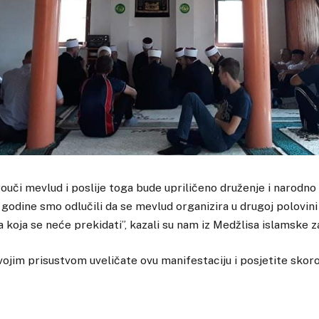
rouči mevlud i poslije toga bude upriličeno druženje i narodno
 godine smo odlučili da se mevlud organizira u drugoj polovin
ja koja se neće prekidati”, kazali su nam iz Medžlisa islamske 
ojim prisustvom uveličate ovu manifestaciju i posjetite skoro