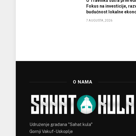
U Travniku sutra privredn
Fokus na investicije, razv
budućnost lokalne ekon
7 AUGUSTA, 2026
O NAMA
Udruženje građana "Sahat kula"
Gornji Vakuf-Uskoplje