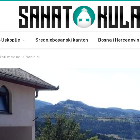
-Uskoplje
Srednjobosanski kanton
Bosna i Hercegovin
žati mevlud u Planinici