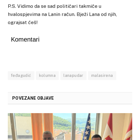
P.S. Vidimo da se sad političari takmiče u
hvalospjevima na Lanin račun. Bježi Lana od njih,
ograjsat ćeš!
Komentari
feđagudić
kolumna
lanapudar
malasirena
POVEZANE OBJAVE