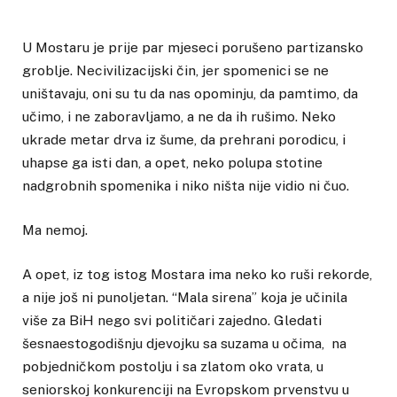
U Mostaru je prije par mjeseci porušeno partizansko
groblje. Necivilizacijski čin, jer spomenici se ne
uništavaju, oni su tu da nas opominju, da pamtimo, da
učimo, i ne zaboravljamo, a ne da ih rušimo. Neko
ukrade metar drva iz šume, da prehrani porodicu, i
uhapse ga isti dan, a opet, neko polupa stotine
nadgrobnih spomenika i niko ništa nije vidio ni čuo.
Ma nemoj.
A opet, iz tog istog Mostara ima neko ko ruši rekorde,
a nije još ni punoljetan. “Mala sirena” koja je učinila
više za BiH nego svi političari zajedno. Gledati
šesnaestogodišnju djevojku sa suzama u očima, na
pobjedničkom postolju i sa zlatom oko vrata, u
seniorskoj konkurenciji na Evropskom prvenstvu u