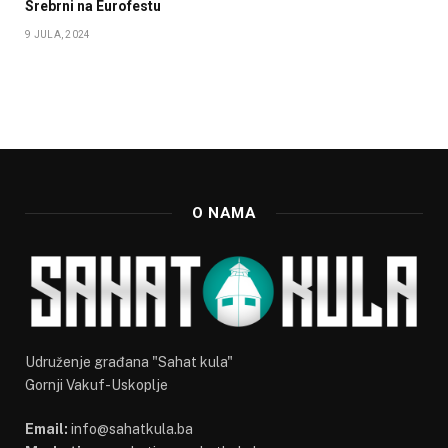
Srebrni na Eurofestu
9 JULA, 2024
O NAMA
Udruženje građana "Sahat kula"
Gornji Vakuf-Uskoplje
Email:
info@sahatkula.ba