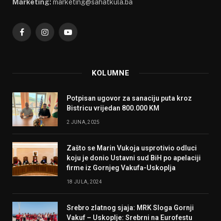
Marketing:
marketing@sahatkula.ba
Facebook
Instagram
YouTube
KOLUMNE
Potpisan ugovor za sanaciju puta kroz
Bistricu vrijedan 800.000 KM
2 JUNA, 2025
Zašto se Marin Vukoja usprotivio odluci
koju je donio Ustavni sud BiH po apelaciji
firme iz Gornjeg Vakufa-Uskoplja
18 JULA, 2024
Srebro zlatnog sjaja: MRK Sloga Gornji
Vakuf – Uskoplje: Srebrni na Eurofestu