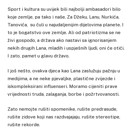
Sport i kultura su uvijek bili najbolji ambasadori bilo
koje zemlje, pa tako i naše. Za Džeku, Lanu, Nurkića,
Tanovića, su čuli u najudaljenijim dijelovima planete. I
to je bogatstvo ove zemlje. Ali od patriotizma se ne
živi gospodo, a država ako nastavi sa ignorisanjem
nekih drugih Lana, mladih i uspješnih ljudi, oni će otići.
I zato, pamet u glavu državo.
I još nešto, ovakva djeca kao Lana zaslužuju pažnju u
medijima, a ne neke pjevaljke, plastične zvijezde i
iskompleksirani influenseri. Moramo cijeniti prave
vrijednosti truda, zalaganja, borbe i požrtvovanosti.
Zato nemojte rušiti spomenike, rušite predrasude,
rušite zidove koji nas razdvajajaju, rušite stereotipe,
rušite rekorde.