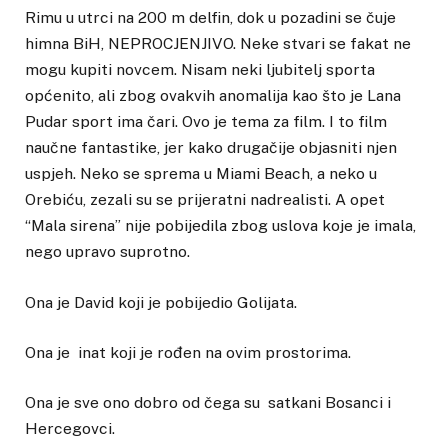
Rimu u utrci na 200 m delfin, dok u pozadini se čuje
himna BiH, NEPROCJENJIVO. Neke stvari se fakat ne
mogu kupiti novcem. Nisam neki ljubitelj sporta
općenito, ali zbog ovakvih anomalija kao što je Lana
Pudar sport ima čari. Ovo je tema za film. I to film
naučne fantastike, jer kako drugačije objasniti njen
uspjeh. Neko se sprema u Miami Beach, a neko u
Orebiću, zezali su se prijeratni nadrealisti. A opet
“Mala sirena” nije pobijedila zbog uslova koje je imala,
nego upravo suprotno.
Ona je David koji je pobijedio Golijata.
Ona je inat koji je rođen na ovim prostorima.
Ona je sve ono dobro od čega su satkani Bosanci i
Hercegovci.