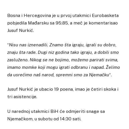
Bosna i Hercegovina je u prvoj utakmici Eurobasketa
pobjedila Mađarsku sa 95:85, a meč je komentarisao
Jusuf Nurkić.
“
Nisu nas iznenadili. Znamo šta igraju, igrali su dobro,
znaju šta rade. Dugi niz godina tako igraju, a dobili smo
zasluženo. Nikog se ne bojimo, možemo parirati svima,
imamo momke koji mogu igrati odbranu i napad. Želimo
da usrećimo naš narod, spremni smo za Njemačku
“.
Jusuf Nurkić je ubacio 19 poena, imao je četiri skoka i
tri asistencije.
U narednoj utakmici BiH će odmjeriti snage sa
Njemačkom, u subotu od 14:30 sati.