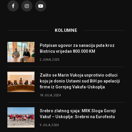
Facebook
Instagram
YouTube
KOLUMNE
Potpisan ugovor za sanaciju puta kroz
Bistricu vrijedan 800.000 KM
2 JUNA, 2025
Zašto se Marin Vukoja usprotivio odluci
koju je donio Ustavni sud BiH po apelaciji
firme iz Gornjeg Vakufa-Uskoplja
18 JULA, 2024
Srebro zlatnog sjaja: MRK Sloga Gornji
Vakuf – Uskoplje: Srebrni na Eurofestu
9 JULA, 2024