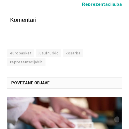
Reprezentacija.ba
Komentari
eurobasket
jusufnurkić
košarka
reprezentacijabih
POVEZANE OBJAVE