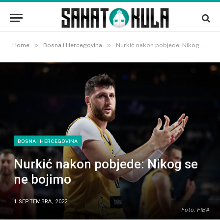
»
»
Home
Bosna i Hercegovina
Nurkić nakon pobjede: Nikog se ne bojimo
BOSNA I HERCEGOVINA
Nurkić nakon pobjede: Nikog se
ne bojimo
1 SEPTEMBRA, 2022
Foto: FIBA