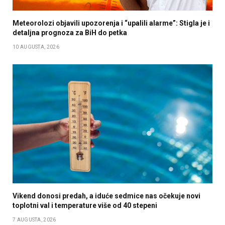
Meteorolozi objavili upozorenja i “upalili alarme”: Stigla je i
detaljna prognoza za BiH do petka
10 AUGUSTA, 2026
Vikend donosi predah, a iduće sedmice nas očekuje novi
toplotni val i temperature više od 40 stepeni
7 AUGUSTA, 2026