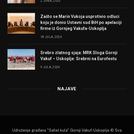
2 JUNA, 2025
Zašto se Marin Vukoja usprotivio odluci
koju je donio Ustavni sud BiH po apelaciji
firme iz Gornjeg Vakufa-Uskoplja
18 JULA, 2024
Srebro zlatnog sjaja: MRK Sloga Gornji
Vakuf – Uskoplje: Srebrni na Eurofestu
9 JULA, 2024
NAJAVE
Udruženje građana "Sahat kula" Gornji Vakuf-Uskoplje © Sva