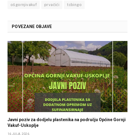
ošgornjivakuf
prvačići
tcbingo
POVEZANE OBJAVE
Javni poziv za dodjelu plastenika na području Općine Gornji
Vakuf-Uskoplje
16 JULA, 2026