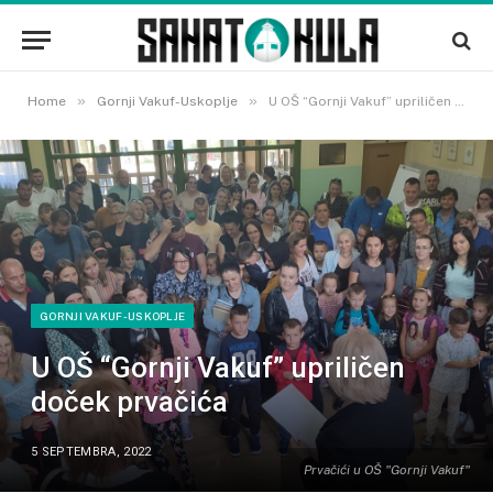
»
»
Home
Gornji Vakuf-Uskoplje
U OŠ “Gornji Vakuf” upriličen doček prvačića
GORNJI VAKUF-USKOPLJE
U OŠ “Gornji Vakuf” upriličen
doček prvačića
5 SEPTEMBRA, 2022
Prvačići u OŠ "Gornji Vakuf"