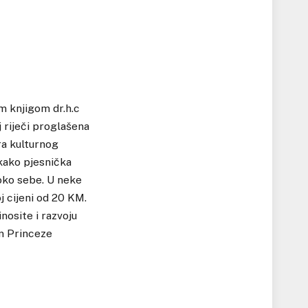
m knjigom dr.h.c
j riječi proglašena
ra kulturnog
 kako pjesnička
t oko sebe. U neke
j cijeni od 20 KM.
nosite i razvoju
om Princeze