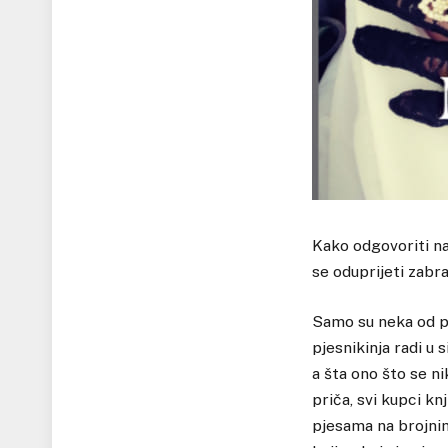
Kako odgovoriti na
se oduprijeti zabra
Samo su neka od pi
pjesnikinja radi u 
a šta ono što se ni
priča, svi kupci k
pjesama na brojnim