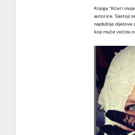
Knjiga “Kćeri moja
autorice. Sastoji s
najdublje dijelove 
koji muče većinu os