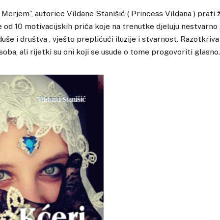
 Merjem”, autorice Vildane Stanišić ( Princess Vildana ) prati 
e od 10 motivacijskih priča koje na trenutke djeluju nestvarno .
duše i društva , vješto preplićući iluzije i stvarnost. Razotk
oba, ali rijetki su oni koji se usude o tome progovoriti glasno.