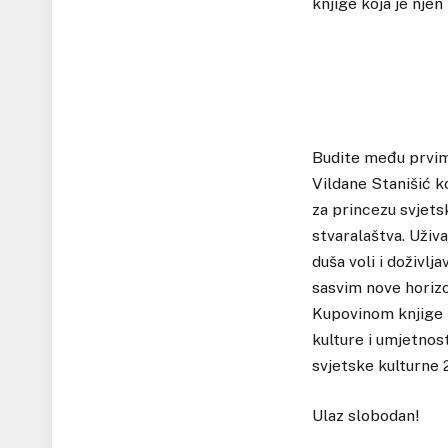
knjige koja je njen
Budite među prvim
Vildane Stanišić ko
za princezu svjets
stvaralaštva. Uživa
duša voli i doživlj
sasvim nove horizo
Kupovinom knjige p
kulture i umjetnos
svjetske kulturne 
Ulaz slobodan!