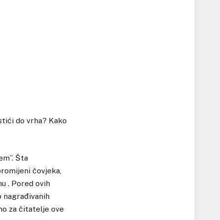
stići do vrha? Kako
em”. Šta
promijeni čovjeka,
hu . Pored ovih
ko nagrađivanih
no za čitatelje ove