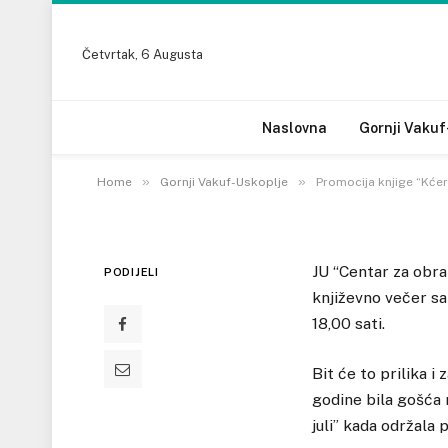
GORNJI VAKUF-USKOPLJE
Četvrtak, 6 Augusta
Promocija knjige “
Kće
Vildane Stanišić u G
Naslovna
Gornji Vakuf
7 NOVEMBRA, 2022
»
»
Home
Gornji Vakuf-Uskoplje
Promocija knjige “Kće
JU “Centar za obra
PODIJELI
književno večer sa
18,00 sati.
Bit će to prilika i
godine bila gošća 
juli” kada održala 