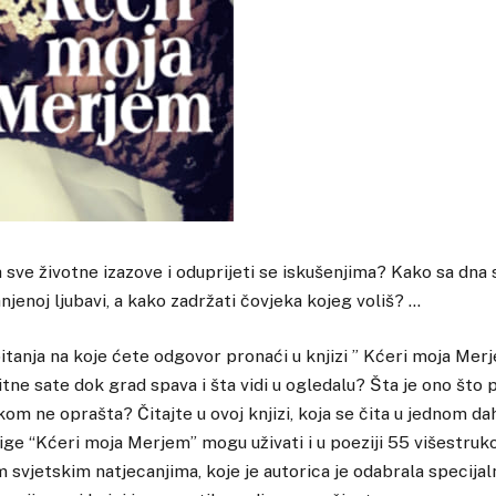
 sve životne izazove i oduprijeti se iskušenjima? Kako sa dna 
njenoj ljubavi, a kako zadržati čovjeka kojeg voliš? …
tanja na koje ćete odgovor pronaći u knjizi ” Kćeri moja Merj
sitne sate dok grad spava i šta vidi u ogledalu? Šta je ono što 
kom ne oprašta? Čitajte u ovoj knjizi, koja se čita u jednom da
njige “Kćeri moja Merjem” mogu uživati i u poeziji 55 višestru
 svjetskim natjecanjima, koje je autorica je odabrala specijal