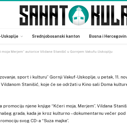
ri moja Merjem
” autorice
ornjem Vakufu-Uskoplju
-Uskoplje
Srednjobosanski kanton
Bosna i Hercegovin
ri moja Merjem” autorice Vildane Stanišić u Gornjem Vakufu-Uskoplju
zovanje, sport i kulturu” Gornji Vakuf-Uskoplje, u petak, 11. 
 Vildanom Stanišić, koje će se održati u Kino sali Doma kultu
 za promociju njene knjige “Kćeri moja, Merjem”. Vildana Stanišić
našeg grada, kada je kroz kulturno – dokumentarnu večer pod
promociju svog CD- a “Suza majke”.