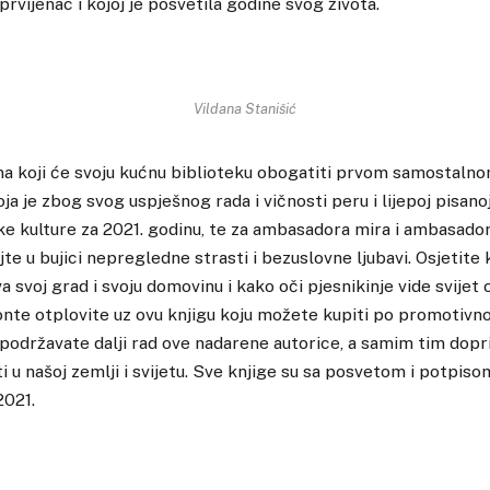
 prvijenac i kojoj je posvetila godine svog života.
Vildana Stanišić
a koji će svoju kućnu biblioteku obogatiti prvom samostalno
ja je zbog svog uspješnog rada i vičnosti peru i lijepoj pisano
ke kulture za 2021. godinu, te za ambasadora mira i ambasado
jte u bujici nepregledne strasti i bezuslovne ljubavi. Osjetite
ava svoj grad i svoju domovinu i kako oči pjesnikinje vide svije
nte otplovite uz ovu knjigu koju možete kupiti po promotivno
održavate dalji rad ove nadarene autorice, a samim tim dopri
ti u našoj zemlji i svijetu. Sve knjige su sa posvetom i potpis
2021.