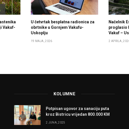
lastenika
U četvrtak besplatna radionica za
Načelnik E
i Vakuf-
obrtnike u Gornjem Vakufu-
proglasio 
Uskoplju
Vakuf – Us
19 MAJA, 2026
2 APRILA, 202
KOLUMNE
Potpisan ugovor za sanaciju puta
kroz Bistricu vrijedan 800.000 KM
2 JUNA, 2025