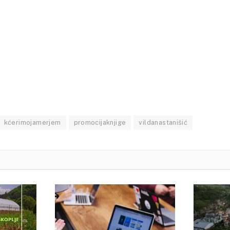
kćerimojamerjem
promocijaknjige
vildanastanišić