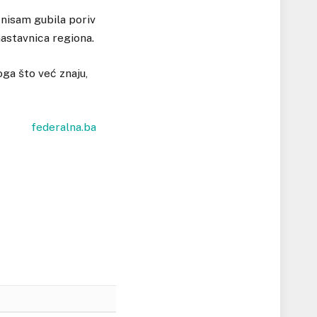
 nisam gubila poriv
nastavnica regiona.
oga što već znaju,
federalna.ba