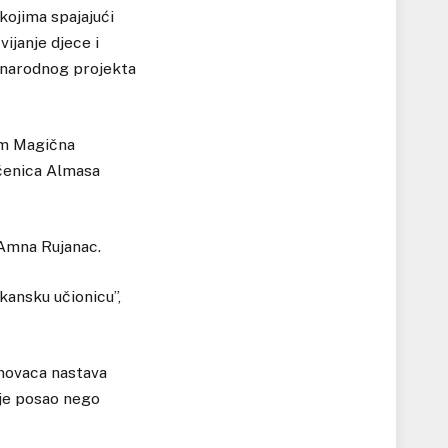
kojima spajajući
vijanje djece i
đunarodnog projekta
om Magična
 učenica Almasa
 Amna Rujanac.
lkansku učionicu”,
snovaca nastava
nije posao nego