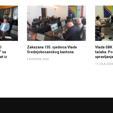
D
Zakazana 135. sjednica Vlade
Vlada SBK 
” sa
Srednjobosanskog kantona
tačaka: Po
t iz
upravljan
5 AUGUSTA, 2026
17 JULA, 202