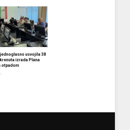
jednoglasno usvojila 38
krenuta izrada Plana
ja otpadom
6