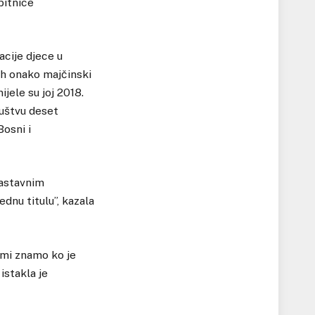
bitnice
cije djece u
ih onako majčinski
jele su joj 2018.
ruštvu deset
Bosni i
nastavnim
ednu titulu”, kazala
 mi znamo ko je
istakla je