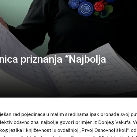
ica priznanja “Najbolja
pješan rad pojedinaca u malim sredinama ipak pronađe svoj put
lektiv odavno zna, najbolje govori primjer iz Donjeg Vakufa. 
og jezika i književnosti u ovdašnjoj „Prvoj Osnovnoj školi“, o