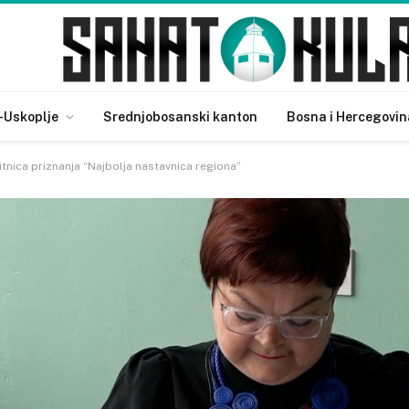
-Uskoplje
Srednjobosanski kanton
Bosna i Hercegovin
nica priznanja “Najbolja nastavnica regiona”