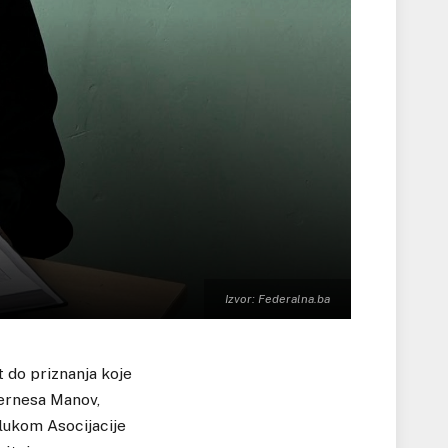
Izvor: Federalna.ba
 do priznanja koje
Vernesa Manov,
dlukom Asocijacije