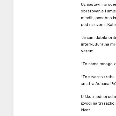
Uz nastavni proces
obrazovanje i umjet
mladih, posebno is
pod nazivom „Kale
“Ja sam dobila pr
interkulturalna mre
Verem.
“To nama mnogo zna
“To stvarno treba p
smatra Adnana Pič
U školi, jednoj od
izvodi na tri razli
život.