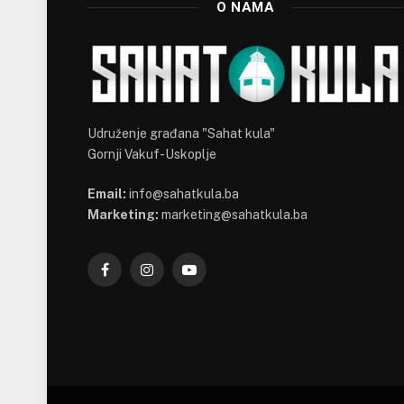
O NAMA
Udruženje građana "Sahat kula"
Gornji Vakuf-Uskoplje
Email:
info@sahatkula.ba
Marketing:
marketing@sahatkula.ba
Facebook
Instagram
YouTube