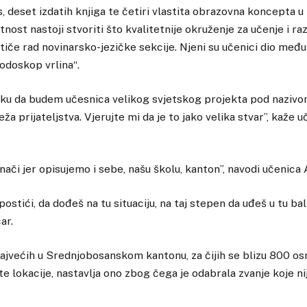
, deset izdatih knjiga te četiri vlastita obrazovna koncepta u 
nost nastoji stvoriti što kvalitetnije okruženje za učenje i raz
tiče rad novinarsko-jezičke sekcije. Njeni su učenici dio me
odoskop vrlina“.
iliku da budem učesnica velikog svjetskog projekta pod naziv
ža prijateljstva. Vjerujte mi da je to jako velika stvar”, kaže
či jer opisujemo i sebe, našu školu, kanton”, navodi učenica
ostići, da dođeš na tu situaciju, na taj stepen da uđeš u tu ba
ar.
 najvećih u Srednjobosanskom kantonu, za čijih se blizu 800 o
čite lokacije, nastavlja ono zbog čega je odabrala zvanje koje 