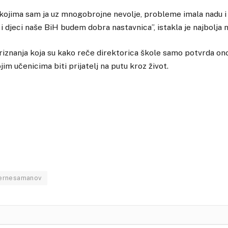
kojima sam ja uz mnogobrojne nevolje, probleme imala nadu i
i djeci naše BiH budem dobra nastavnica”, istakla je najbolja 
 priznanja koja su kako reče direktorica škole samo potvrda on
ojim učenicima biti prijatelj na putu kroz život.
ernesamanov