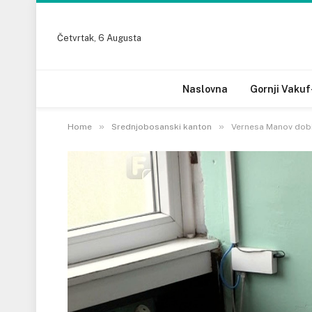
Četvrtak, 6 Augusta
Naslovna
Gornji Vakuf
»
»
Home
Srednjobosanski kanton
Vernesa Manov dobit