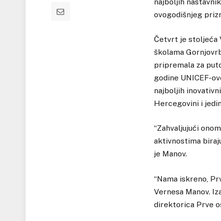
najboljih nastavni
ovogodišnjeg prizn
Četvrt je stoljeć
školama Gornjovrba
pripremala za puto
godine UNICEF-ovo 
najboljih inovativn
Hercegovini i jed
“Zahvaljujući ono
aktivnostima biraju
je Manov.
“Nama iskreno, Prv
Vernesa Manov. Iza 
direktorica Prve 