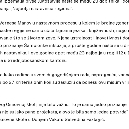
ka iz zemalja bivše Jugoslavije našla se među 23 dobitnika i do
anja „Najbolja nastavnica regiona“.
a Vernesa Manov u nastavnom procesu u kojem je brojne genera
ske regije ne samo učila tajnama jezika i književnosti, nego 
vanje što se životom zove. Njena ustrajnost i inovativnost doni
priznanje Šampionke inkluzije, a prošle godine našla se u d
ih nastavnika. I ove godine opet među 23 najbolja u regiji,12 u 
ina u Srednjobosanskom kantonu.
me kako radimo u svom dugogodišnjem radu, napregnuću, van
 po 27 kriterija onih koji su zaslužili da ponesu ovu mislim vrij
oj Osnovnoj školi, nije bilo važno. To je samo jedno priznanje,
nje su jako puno projekata, a ovo je bila samo jedna potvrda”, 
osnovne škole u Donjem Vakufu Selvedina Fazlagić.