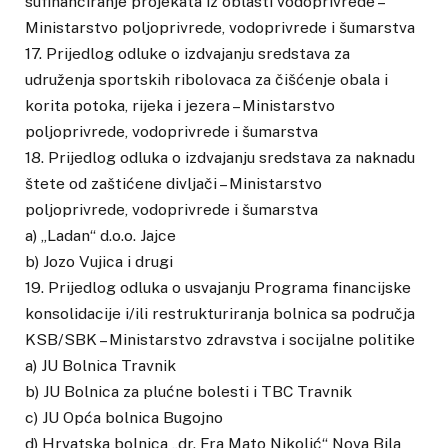
sufinanciranje projekata iz oblasti vodoprivrede –
Ministarstvo poljoprivrede, vodoprivrede i šumarstva
17. Prijedlog odluke o izdvajanju sredstava za
udruženja sportskih ribolovaca za čišćenje obala i
korita potoka, rijeka i jezera – Ministarstvo
poljoprivrede, vodoprivrede i šumarstva
18. Prijedlog odluka o izdvajanju sredstava za naknadu
štete od zaštićene divljači – Ministarstvo
poljoprivrede, vodoprivrede i šumarstva
a) „Ladan“ d.o.o. Jajce
b) Jozo Vujica i drugi
19. Prijedlog odluka o usvajanju Programa financijske
konsolidacije i/ili restrukturiranja bolnica sa područja
KSB/SBK – Ministarstvo zdravstva i socijalne politike
a) JU Bolnica Travnik
b) JU Bolnica za plućne bolesti i TBC Travnik
c) JU Opća bolnica Bugojno
d) Hrvatska bolnica „dr. Fra Mato Nikolić“ Nova Bila