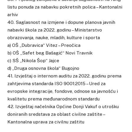
listu ponuda za nabavku pokretnih polica – Kantonalni
arhiv
40. Saglasnost na izmjene i dopune planova javnih
nabavki škola za 2022. godinu – Ministarstvo
obrazovanja, nauke, mladih, kulture i sporta
a) OŠ „Dubravica“ Vitez – Preočica
b) OŠ „Safet beg Bašagić“ Novi Travnik
c) SŠ „Nikola Šop“ Jajce
d) „Druga osnovna škola“ Bugojno
41. Izvještaj o internom auditu za 2022. godinu prema
zahtjevima standarda ISO 9001:2015 – Ured za
evropske integracije, fondove, odnose sa javnošću i
kvalitetu prema međunarodnom standardu
42. Izvještaj načelnika Općine Donji Vakuf o utrošku
doniranih sredstava za oblast civilne zaštite –
Kantonalna uprava za civilnu zaštitu