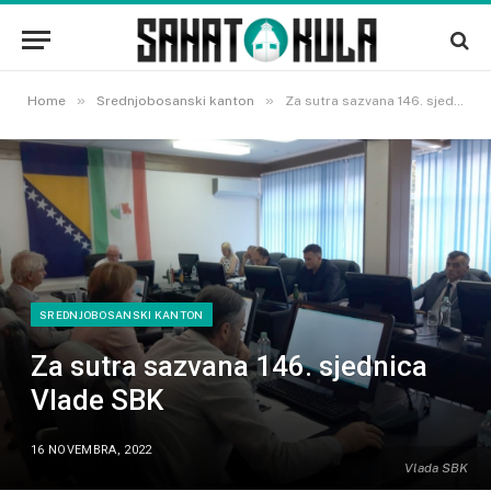
»
»
Home
Srednjobosanski kanton
Za sutra sazvana 146. sjednica Vlade SBK
SREDNJOBOSANSKI KANTON
Za sutra sazvana 146. sjednica
Vlade SBK
16 NOVEMBRA, 2022
Vlada SBK