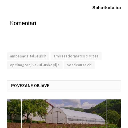
Sahatkula.ba
Komentari
ambasadaitalijeubih
ambasadormarcodiruzza
općinagornjivakuf-uskoplje
seadčaušević
POVEZANE OBJAVE