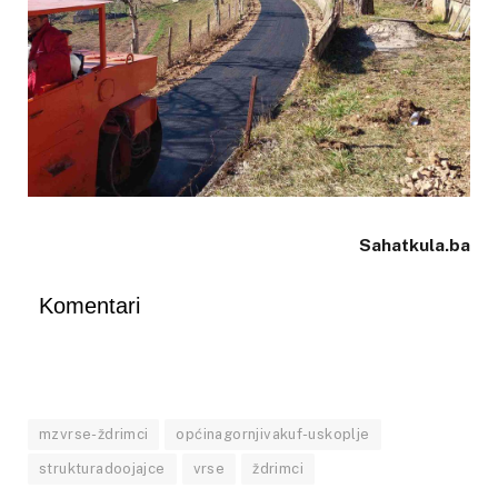
Sahatkula.ba
Komentari
mzvrse-ždrimci
općinagornjivakuf-uskoplje
strukturadoojajce
vrse
ždrimci