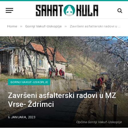
»
»
Home
Gornji Vakuf-Uskoplje
Završeni asfalterski radovi u MZ Vrse- Ždrimci
GORNJI VAKUF-USKOPLJE
Završeni asfalterski radovi u MZ
Vrse- Ždrimci
6 JANUARA, 2023
Općina Gornji Vakuf- Uskoplje