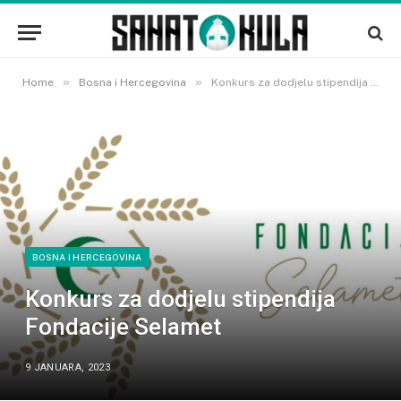
»
»
Home
Bosna i Hercegovina
Konkurs za dodjelu stipendija Fondacije Selamet
BOSNA I HERCEGOVINA
Konkurs za dodjelu stipendija
Fondacije Selamet
9 JANUARA, 2023