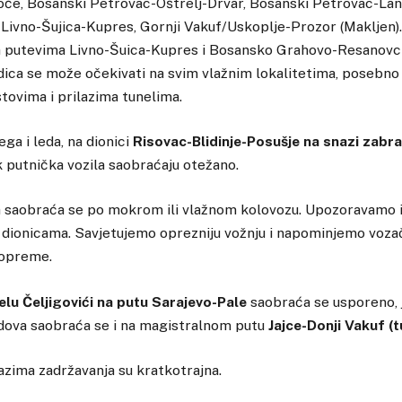
oče, Bosanski Petrovac-Oštrelj-Drvar, Bosanski Petrovac-Lani
 Livno-Šujica-Kupres, Gornji Vakuf/Uskoplje-Prozor (Makljen).
a putevima Livno-Šuica-Kupres i Bosansko Grahovo-Resanovci
ica se može očekivati na svim vlažnim lokalitetima, posebno 
tovima i prilazima tunelima.
jega i leda, na dionici
Risovac-Blidinje-Posušje na snazi zabra
k putnička vozila saobraćaju otežano.
a saobraća se po mokrom ili vlažnom kolovozu. Upozoravamo i
 dionicama. Savjetujemo oprezniju vožnju i napominjemo voza
 opreme.
elu Čeljigovići na putu Sarajevo-Pale
saobraća se usporeno,
ova saobraća se i na magistralnom putu
Jajce-Donji Vakuf (t
zima zadržavanja su kratkotrajna.