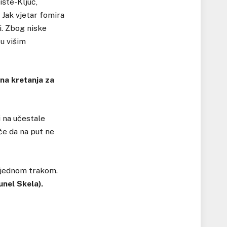
šte-Ključ,
 Jak vjetar fomira
. Zbog niske
u višim
na kretanja za
 na učestale
če da na put ne
 jednom trakom.
unel Skela).