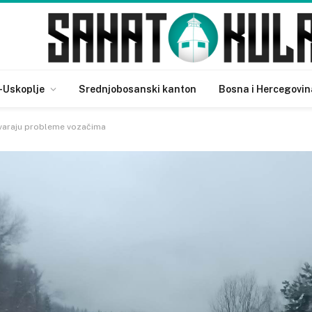
-Uskoplje
Srednjobosanski kanton
Bosna i Hercegovin
stvaraju probleme vozačima