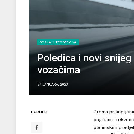
BOSNA I HERCEGOVINA
Poledica i novi snije
vozačima
27 JANUARA, 2023
Prema prikupljeni
PODIJELI
pojačanu frekvenci
planinskim predje