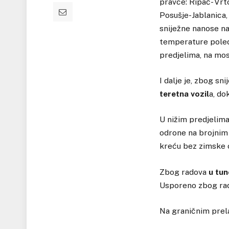
pravce: Ripač- Vrt
Posušje-Jablanica,
sniježne nanose n
temperature poled
predjelima, na mos
I dalje je, zbog sni
teretna vozil
a, do
U nižim predjelim
odrone na brojnim
kreću bez zimske
Zbog radova
u tun
Usporeno zbog rad
Na graničnim prela