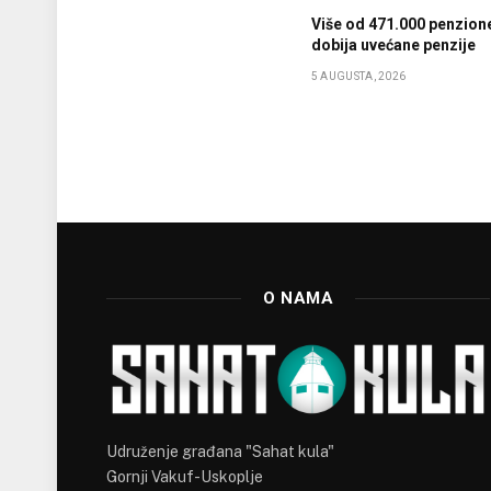
Više od 471.000 penzion
dobija uvećane penzije
5 AUGUSTA, 2026
O NAMA
Udruženje građana "Sahat kula"
Gornji Vakuf-Uskoplje