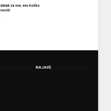
datak za sve, evo koliko
znositi
6
NAJAVE