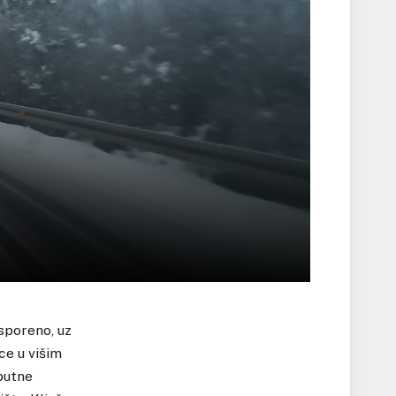
sporeno, uz
ce u višim
putne