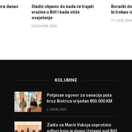
era danas
Sladić objavio do kada će trajati
Borački do
vrućine u BiH i kada stiže
bi trebao i
osvježenje
17 JULA, 202
5 AUGUSTA, 2026
KOLUMNE
Potpisan ugovor za sanaciju puta
kroz Bistricu vrijedan 800.000 KM
2 JUNA, 2025
Zašto se Marin Vukoja usprotivio
odluci koju je donio Ustavni sud BiH