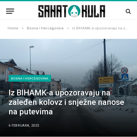
»
»
Home
Bosna i Hercegovina
Iz BIHAMK-a upozoravaju na zaleđen kolovz i snježne nanose na putevima
BOSNA I HERCEGOVINA
Iz BIHAMK-a upozoravaju na
zaleđen kolovz i snježne nanose
na putevima
6 FEBRUARA, 2023