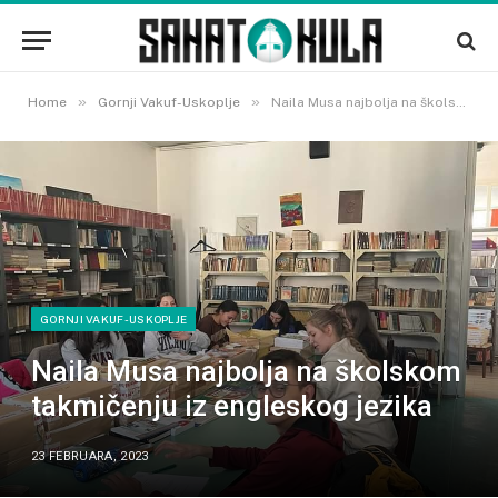
»
»
Home
Gornji Vakuf-Uskoplje
Naila Musa najbolja na školskom takmičenju iz engleskog jezika
GORNJI VAKUF-USKOPLJE
Naila Musa najbolja na školskom
takmičenju iz engleskog jezika
23 FEBRUARA, 2023