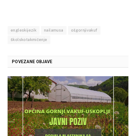
engleskijezik
nailamusa
ošgornjivakuf
školskotakmičenje
POVEZANE OBJAVE