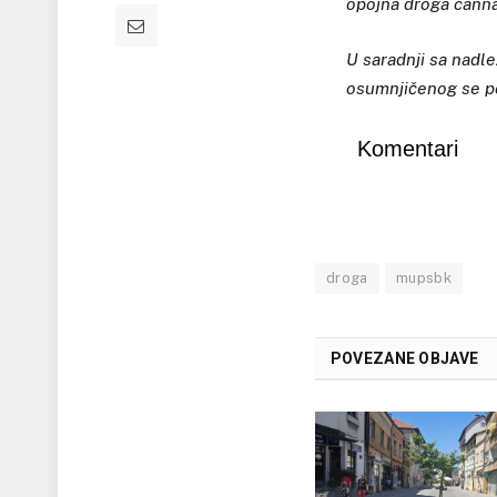
opojna droga canna
U saradnji sa nadl
osumnjičenog se po
Komentari
droga
mupsbk
POVEZANE OBJAVE