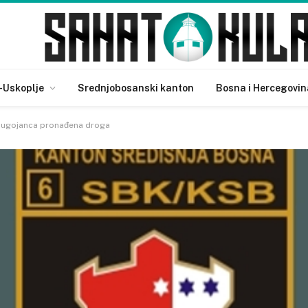
-Uskoplje
Srednjobosanski kanton
Bosna i Hercegovin
Bugojanca pronađena droga