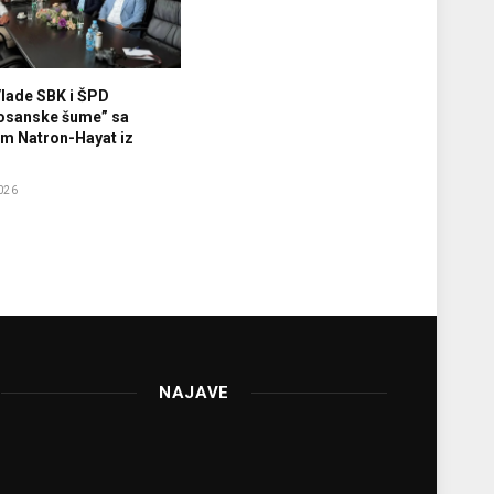
Vlade SBK i ŠPD
osanske šume” sa
m Natron-Hayat iz
026
NAJAVE