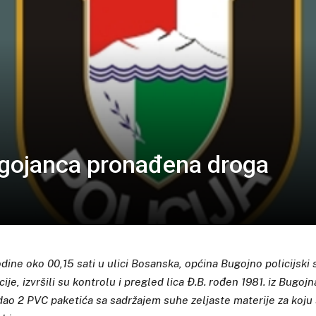
ugojanca pronađena droga
dine oko 00,15 sati u ulici Bosanska, općina Bugojno policijski
cije, izvršili su kontrolu i pregled lica Đ.B. rođen 1981. iz Bugojn
dao 2 PVC paketića sa sadržajem suhe zeljaste materije za koju