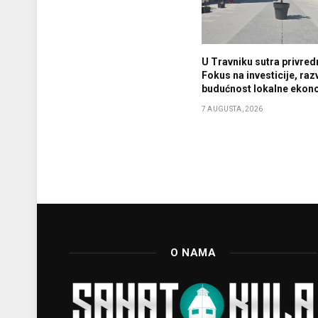
U Travniku sutra privredn
Fokus na investicije, razv
budućnost lokalne ekon
7 AUGUSTA, 2026
O NAMA