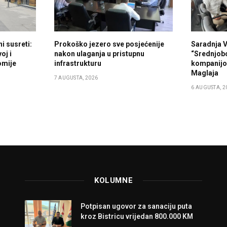
i susreti:
Prokoško jezero sve posjećenije
Saradnja 
oj i
nakon ulaganja u pristupnu
“Srednjob
omije
infrastrukturu
kompanijo
Maglaja
7 AUGUSTA, 2026
6 AUGUSTA, 2
KOLUMNE
Potpisan ugovor za sanaciju puta
kroz Bistricu vrijedan 800.000 KM