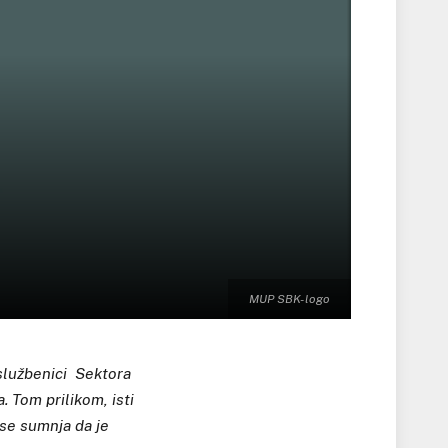
MUP SBK- logo
 službenici Sektora
a. Tom prilikom, isti
 se sumnja da je