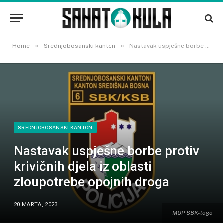
»
»
Home
Srednjobosanski kanton
Nastavak uspješne borbe protiv krivičnih djela iz oblasti zloupotrebe opojnih droga
SREDNJOBOSANSKI KANTON
Nastavak uspješne borbe protiv
krivičnih djela iz oblasti
zloupotrebe opojnih droga
20 MARTA, 2023
MUP SBK- logo