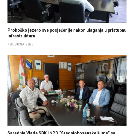
Prokoško jezero sve posjećenije nakon ulaganja u pristupnu
infrastrukturu
7 AUGUSTA, 2026
Saradnja Vlade SBK i ŠPD “Srednjobosanske šume” sa