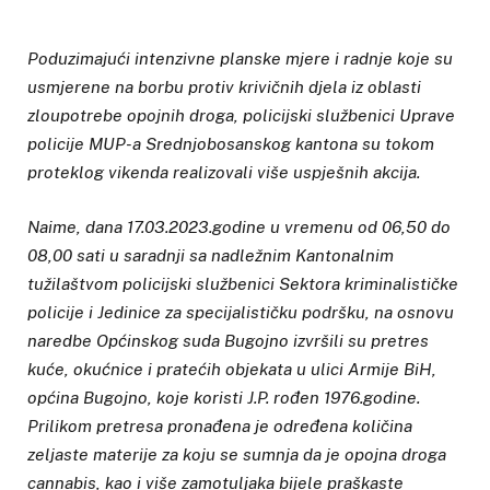
Poduzimajući intenzivne planske mjere i radnje koje su
usmjerene na borbu protiv krivičnih djela iz oblasti
zloupotrebe opojnih droga, policijski službenici Uprave
policije MUP-a Srednjobosanskog kantona su tokom
proteklog vikenda realizovali više uspješnih akcija.
Naime, dana 17.03.2023.godine u vremenu od 06,50 do
08,00 sati u saradnji sa nadležnim Kantonalnim
tužilaštvom policijski službenici Sektora kriminalističke
policije i Jedinice za specijalističku podršku, na osnovu
naredbe Općinskog suda Bugojno izvršili su pretres
kuće, okućnice i pratećih objekata u ulici Armije BiH,
općina Bugojno, koje koristi J.P. rođen 1976.godine.
Prilikom pretresa pronađena je određena količina
zeljaste materije za koju se sumnja da je opojna droga
cannabis, kao i više zamotuljaka bijele praškaste