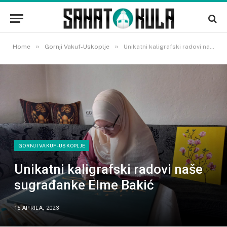
»
»
Home
Gornji Vakuf-Uskoplje
Unikatni kaligrafski radovi naše sugrađanke Elme Bakić
GORNJI VAKUF-USKOPLJE
Unikatni kaligrafski radovi naše
sugrađanke Elme Bakić
15 APRILA, 2023