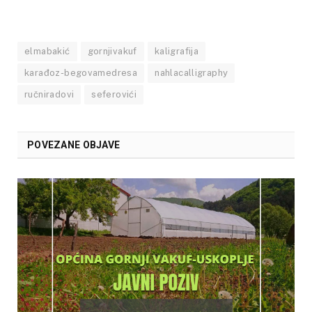
elmabakić
gornjivakuf
kaligrafija
karađoz-begovamedresa
nahlacalligraphy
ručniradovi
seferovići
POVEZANE OBJAVE