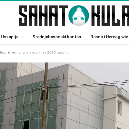
-Uskoplje
Srednjobosanski kanton
Bosna i Hercegovin
oljoprivrednoj proizvodnji za 2023. godinu