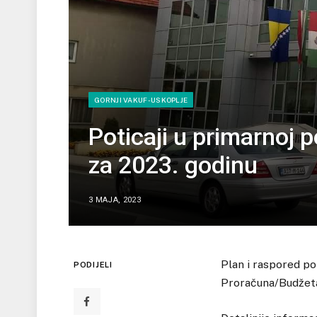
GORNJI VAKUF-USKOPLJE
Poticaji u primarnoj p
za 2023. godinu
3 MAJA, 2023
Plan i raspored po
PODIJELI
Proračuna/Budžeta 