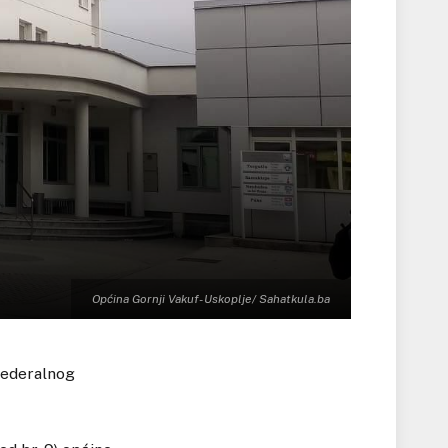
Općina Gornji Vakuf- Uskoplje/ Sahatkula.ba
 Federalnog