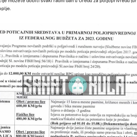
cije možete dobiti svaki radni dan u Uredu za poljoprivredu (ur
plje.