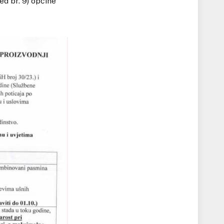
ed br. 9) općine