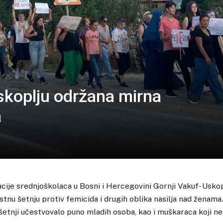
skoplju održana mirna
a
acije srednjoškolaca u Bosni i Hercegovini Gornji Vakuf- Uskop
tnu šetnju protiv femicida i drugih oblika nasilja nad ženam
j šetnji učestvovalo puno mladih osoba, kao i muškaraca koji ne