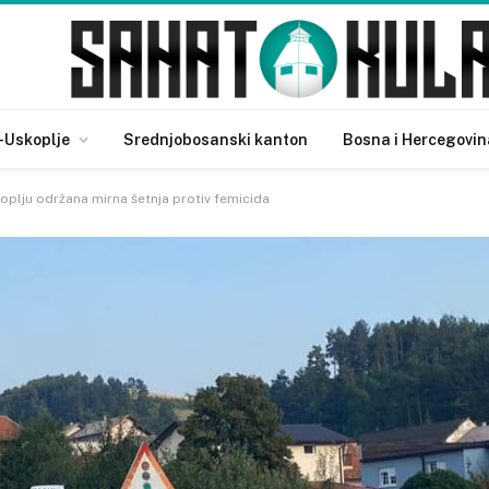
-Uskoplje
Srednjobosanski kanton
Bosna i Hercegovin
oplju održana mirna šetnja protiv femicida