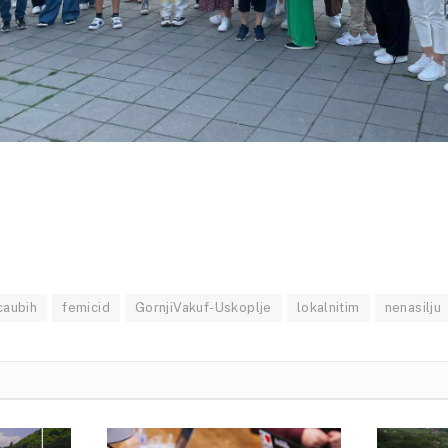
caubih
femicid
GornjiVakuf-Uskoplje
lokalnitim
nenasilju