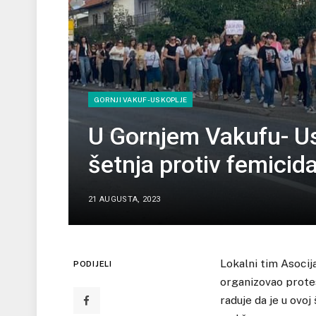
GORNJI VAKUF-USKOPLJE
U Gornjem Vakufu- U
šetnja protiv femicid
21 AUGUSTA, 2023
Lokalni tim Asocij
PODIJELI
organizovao protes
raduje da je u ovo