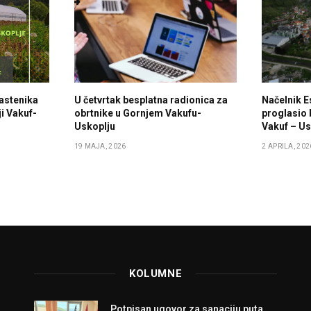
lastenika
U četvrtak besplatna radionica za
Načelnik E
i Vakuf-
obrtnike u Gornjem Vakufu-
proglasio 
Uskoplju
Vakuf – Us
19 MAJA, 2026
2 APRILA, 202
KOLUMNE
Potpisan ugovor za sanaciju puta