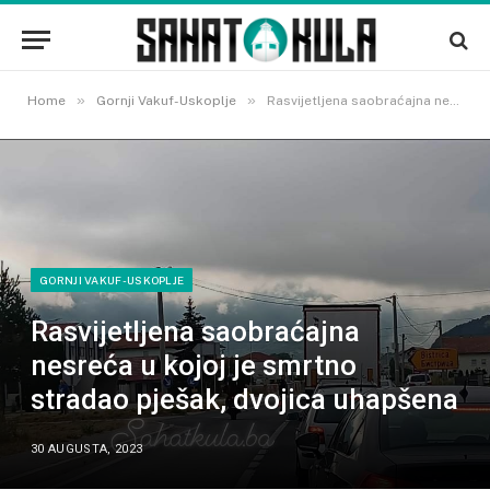
»
»
Home
Gornji Vakuf-Uskoplje
Rasvijetljena saobraćajna nesreća u kojoj je smrtno stradao pješak, dvojica uhapšena
GORNJI VAKUF-USKOPLJE
Rasvijetljena saobraćajna
nesreća u kojoj je smrtno
stradao pješak, dvojica uhapšena
30 AUGUSTA, 2023