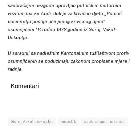
saobraćajne nezgode upravljao putničkim motornim
vozilom marke Audi, dok je za krivično djelo „Pomoć
počinitelju poslije učinjenog krivičnog djela“
osumnjičeni I.P. rođen 1972.godine iz Gornji Vakuf-
Uskoplja.
U saradnji sa nadležnim Kantonalnim tužilaštvom protiv
osumnjičenih se poduzimaju zakonom propisane mjere i
radnje.
Komentari
GornjiVakuf-Uskoplje
mupsbk
saobraćajna nesreća