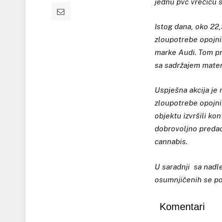
jednu pvc vrećicu 
Istog dana, oko 22,
zloupotrebe opojnih
marke Audi. Tom pr
sa sadržajem mater
Uspješna akcija je 
zloupotrebe opojnih
objektu izvršili ko
dobrovoljno predao
cannabis.
U saradnji sa nadl
osumnjičenih se po
Komentari