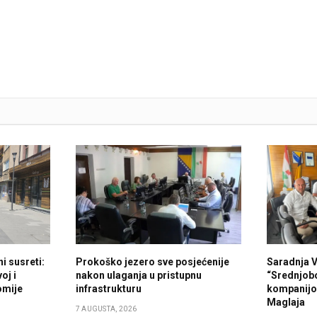
i susreti:
Prokoško jezero sve posjećenije
Saradnja 
oj i
nakon ulaganja u pristupnu
“Srednjob
omije
infrastrukturu
kompanijo
Maglaja
7 AUGUSTA, 2026