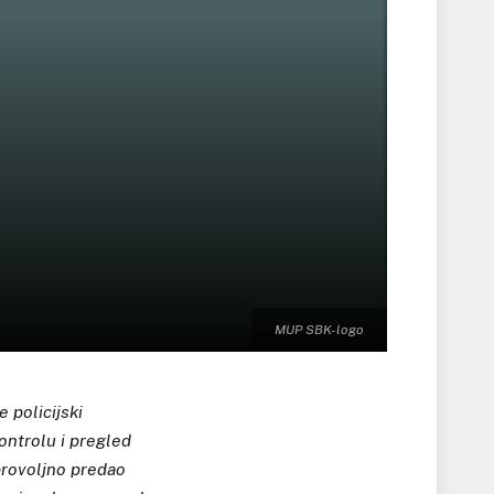
MUP SBK- logo
 policijski
ontrolu i pregled
brovoljno predao