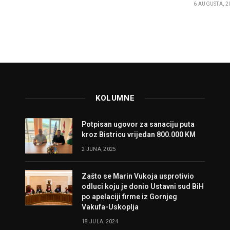
6 AUGUSTA, 2
KOLUMNE
Potpisan ugovor za sanaciju puta
kroz Bistricu vrijedan 800.000 KM
2 JUNA, 2025
Zašto se Marin Vukoja usprotivio
odluci koju je donio Ustavni sud BiH
po apelaciji firme iz Gornjeg
Vakufa-Uskoplja
18 JULA, 2024