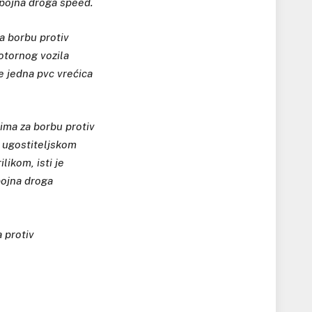
opojna droga speed.
za borbu protiv
otornog vozila
e jedna pvc vrećica
tima za borbu protiv
m ugostiteljskom
likom, isti je
pojna droga
 protiv