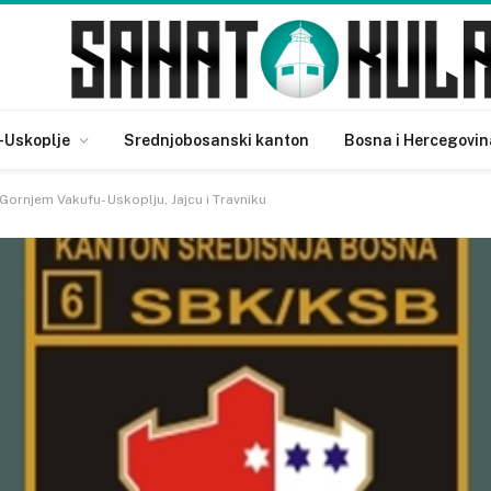
-Uskoplje
Srednjobosanski kanton
Bosna i Hercegovin
ornjem Vakufu- Uskoplju, Jajcu i Travniku