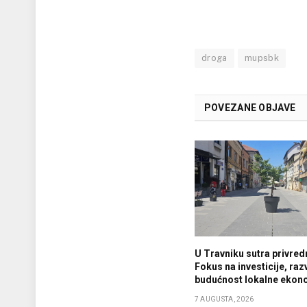
droga
mupsbk
POVEZANE OBJAVE
U Travniku sutra privredn
Fokus na investicije, razv
budućnost lokalne ekon
7 AUGUSTA, 2026