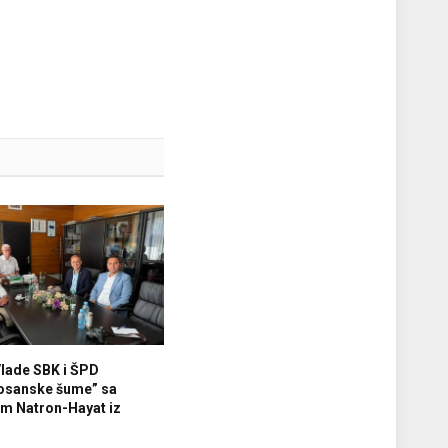
Vlade SBK i ŠPD
osanske šume” sa
m Natron-Hayat iz