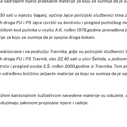
sa sadržajem bijele praškaste materije za koju se sumnja da je 
30 sati u mjestu Vaganj, općina Jajce policijski službenici tima 
 droga PU i PS Jajce izvršili su kontrolu i pregled putničkog m
ilikom kod putnika u vozilu A.K. rođen 1978.godine pronađena j
ije za koju se sumnja da je opojna droga kokain.
realizovana i na području Travnika, gdje su policijski službenici 
 droga PU i PS Travnik, oko 22,40 sati u ulici Šehida, u jedno
ntrolu i pregled osobe E.Š. rođen 2000.godine iz Travnika. Tom pri
 određenu količinu zeljaste materije za koju se sumnja da je o
ežnim kantonalnim tužilaštvom navedene materije su oduzete, a
duzimaju zakonom propisane mjere i radnje.