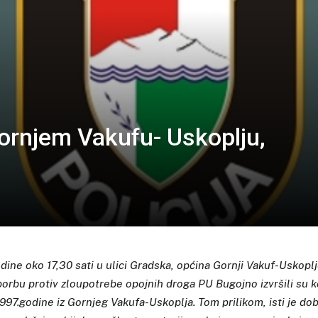
ornjem Vakufu- Uskoplju,
ine oko 17,30 sati u ulici Gradska, općina Gornji Vakuf-Uskoplje
borbu protiv zloupotrebe opojnih droga PU Bugojno izvršili su k
997.godine iz Gornjeg Vakufa-Uskoplja. Tom prilikom, isti je do